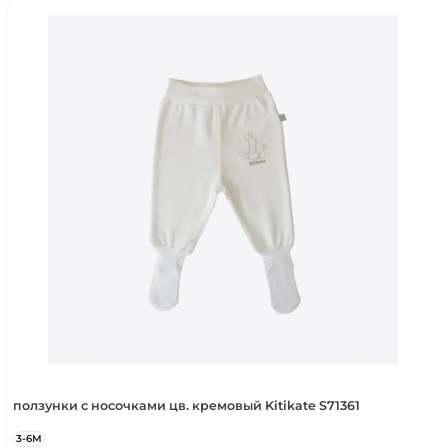
2-3 года
92-98 см
3-4 года
98-104 см
4-5 лет
104-110 см
5-6 лет
110-116 см
ползунки с носочками цв. кремовый Kitikate S71361
3-6М