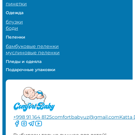
пинетки
Одежда
блузки
боди
Пеленки
бамбуковые пеленки
муслиновые пеленки
Пледы и одеяла
Подарочные упаковки
+998 91 164 8125
comfortbabyuz@gmail.com
Katta 
Следите за нами на Facebook
Следите за нами в Instagram
Следите за нами в Telegram
Следите за нами в YouTube