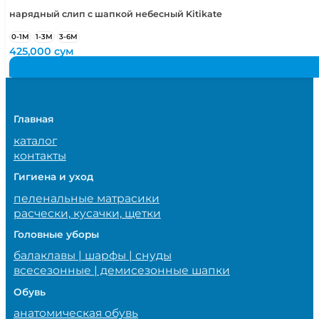
нарядный слип с шапкой небесный Kitikate
0-1М
1-3М
3-6М
425,000
сум
Главная
каталог
контакты
Гигиена и уход
пеленальные матрасики
расчески, кусачки, щетки
Головные уборы
балаклавы | шарфы | снуды
всесезонные | демисезонные шапки
Обувь
анатомическая обувь