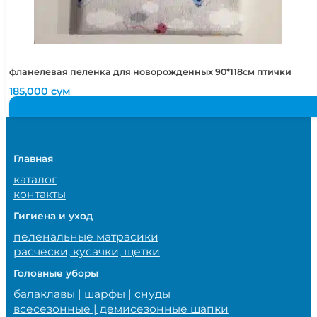
фланелевая пеленка для новорожденных 90*118см птички
185,000
сум
Главная
каталог
контакты
Гигиена и уход
пеленальные матрасики
расчески, кусачки, щетки
Головные уборы
балаклавы | шарфы | снуды
всесезонные | демисезонные шапки