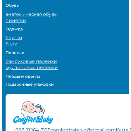
Обувь
анатомическая обувь
пинетки
Одежда
блузки
боди
Пеленки
бамбуковые пеленки
муслиновые пеленки
Пледы и одеяла
Подарочные упаковки
+998 91 164 8125
comfortbabyuz@gmail.com
Katta 