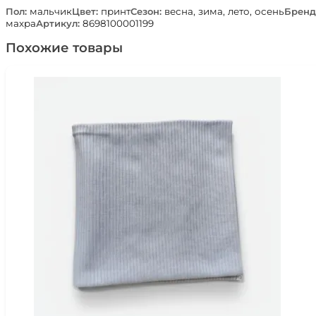
Пол:
мальчик
Цвет:
принт
Сезон:
весна, зима, лето, осень
Бренд
махра
Артикул:
8698100001199
Похожие товары