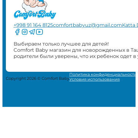
+998 91 164 8125
comfortbabyuz@gmail.com
Katta 
Следите за нами на Facebook
Следите за нами в Instagram
Следите за нами в Telegram
Следите за нами в YouTube
Выбираем только лучшее для детей!
Comfort Baby магазин для новорожденных в Та
родители были уверены, что их ребенок одет в
Политика конфиденциальности
Copyright 2026 © Comfort Baby
Условия использования