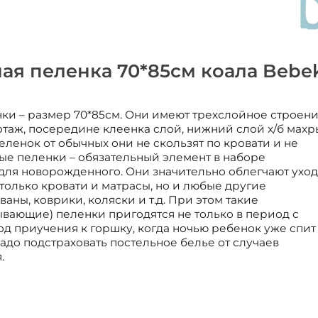
я пеленка 70*85см коала Bebe
и – размер 70*85см. Они имеют трехслойное строени
отаж, посередине клеенка слой, нижний слой х/б махр
ленок от обычных они не скользят по кровати и не
е пеленки – обязательный элемент в наборе
для новорожденного. Они значительно облегчают уход
олько кровати и матрасы, но и любые другие
аны, коврики, коляски и т.д. При этом такие
вающие) пеленки пригодятся не только в период с
од приучения к горшку, когда ночью ребенок уже спит
надо подстраховать постельное белье от случаев
.