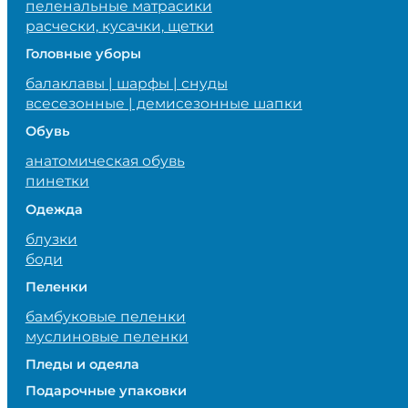
пеленальные матрасики
расчески, кусачки, щетки
Головные уборы
балаклавы | шарфы | снуды
всесезонные | демисезонные шапки
Обувь
анатомическая обувь
пинетки
Одежда
блузки
боди
Пеленки
бамбуковые пеленки
муслиновые пеленки
Пледы и одеяла
Подарочные упаковки