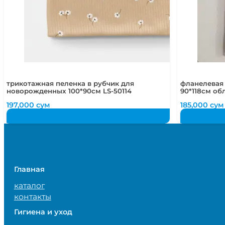
трикотажная пеленка в рубчик для
фланелевая
новорожденных 100*90см LS-50114
90*118см об
197,000
сум
185,000
сум
Главная
каталог
контакты
Гигиена и уход