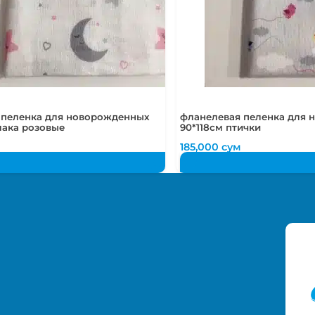
 пеленка для новорожденных
фланелевая пеленка для
лака розовые
90*118см птички
185,000
сум