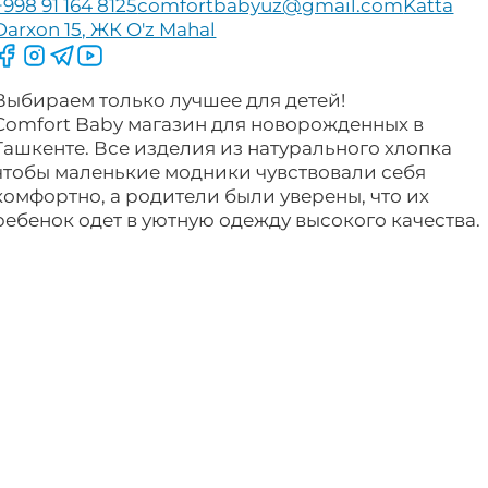
+998 91 164 8125
comfortbabyuz@gmail.com
Katta
Darxon 15, ЖК O'z Mahal
Следите за нами на Facebook
Следите за нами в Instagram
Следите за нами в Telegram
Следите за нами в YouTube
Выбираем только лучшее для детей!
Comfort Baby магазин для новорожденных в
Ташкенте. Все изделия из натурального хлопка
чтобы маленькие модники чувствовали себя
комфортно, а родители были уверены, что их
ребенок одет в уютную одежду высокого качества.