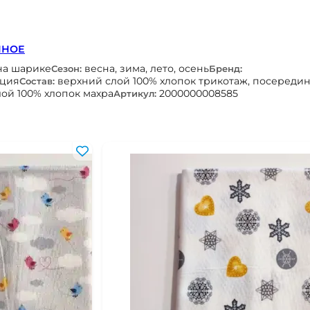
ННОЕ
на шарике
весна, зима, лето, осень
Сезон:
Бренд:
рция
верхний слой 100% хлопок трикотаж, посереди
Состав:
ой 100% хлопок махра
2000000008585
Артикул: