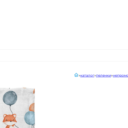
главная
каталог
пеленки
непромо