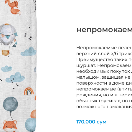
непромокаема
Непромокаемые пеленк
верхний слой х/б трик
Преимущество таких пе
шуршат. Непромокаемы
необходимых покупок 
малышом, защищая не т
поверхности в доме див
непромокаемые (впиты
рождения, но и в пери
обычных трусиках, но 
возможного намокания
170,000
сум