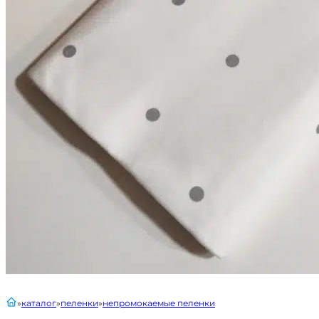
главная
каталог
пеленки
непромокаемые пеленки