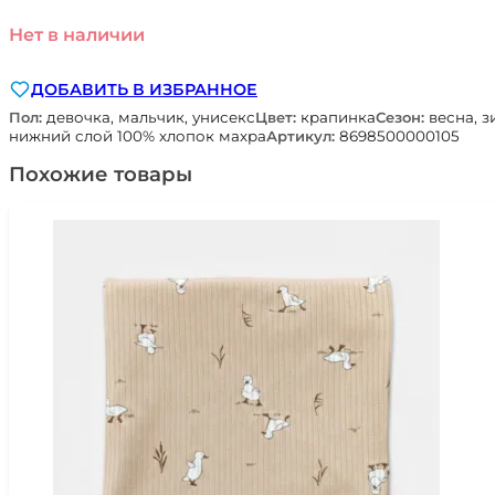
Нет в наличии
ДОБАВИТЬ В ИЗБРАННОЕ
Пол:
девочка, мальчик, унисекс
Цвет:
крапинка
Сезон:
весна, з
нижний слой 100% хлопок махра
Артикул:
8698500000105
Похожие товары