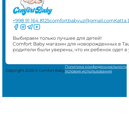
+998 91 164 8125
comfortbabyuz@gmail.com
Katta 
Следите за нами на Facebook
Следите за нами в Instagram
Следите за нами в Telegram
Следите за нами в YouTube
Выбираем только лучшее для детей!
Comfort Baby магазин для новорожденных в Та
родители были уверены, что их ребенок одет в
Политика конфиденциальности
Copyright 2026 © Comfort Baby
Условия использования