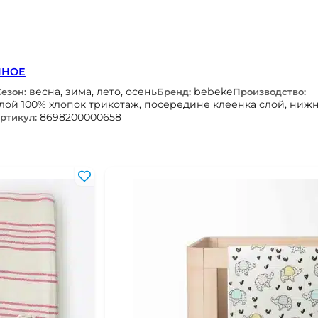
ННОЕ
весна, зима, лето, осень
bebeke
Сезон:
Бренд:
Производство:
лой 100% хлопок трикотаж, посередине клеенка слой, ниж
8698200000658
ртикул: