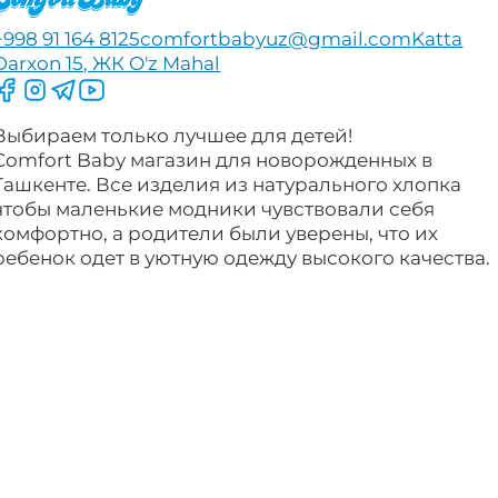
+998 91 164 8125
comfortbabyuz@gmail.com
Katta
Darxon 15, ЖК O'z Mahal
Следите за нами на Facebook
Следите за нами в Instagram
Следите за нами в Telegram
Следите за нами в YouTube
Выбираем только лучшее для детей!
Comfort Baby магазин для новорожденных в
Ташкенте. Все изделия из натурального хлопка
чтобы маленькие модники чувствовали себя
комфортно, а родители были уверены, что их
ребенок одет в уютную одежду высокого качества.