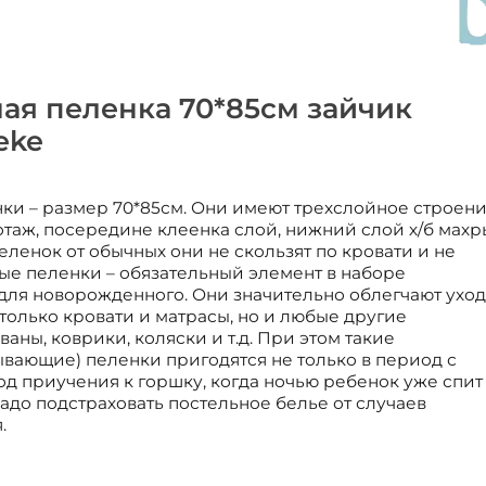
ая пеленка 70*85см зайчик
eke
и – размер 70*85см. Они имеют трехслойное строени
отаж, посередине клеенка слой, нижний слой х/б махр
ленок от обычных они не скользят по кровати и не
е пеленки – обязательный элемент в наборе
для новорожденного. Они значительно облегчают уход
олько кровати и матрасы, но и любые другие
аны, коврики, коляски и т.д. При этом такие
вающие) пеленки пригодятся не только в период с
од приучения к горшку, когда ночью ребенок уже спит
надо подстраховать постельное белье от случаев
.