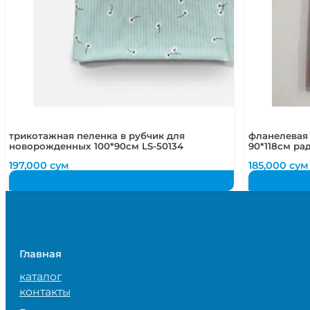
трикотажная пеленка в рубчик для
фланелевая
новорожденных 100*90см LS-50134
90*118см ра
197,000
сум
185,000
сум
Главная
каталог
контакты