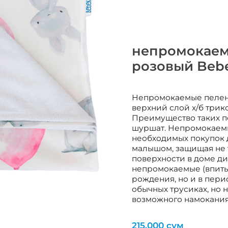
непромокаем
розовый Beb
Непромокаемые пеленк
верхний слой х/б трик
Преимущество таких пе
шуршат. Непромокаемы
необходимых покупок 
малышом, защищая не т
поверхности в доме див
непромокаемые (впиты
рождения, но и в пери
обычных трусиках, но 
возможного намокания
215,000
сум