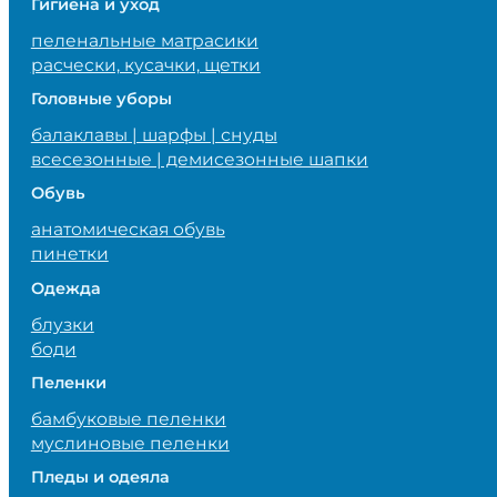
Гигиена и уход
пеленальные матрасики
расчески, кусачки, щетки
Головные уборы
балаклавы | шарфы | снуды
всесезонные | демисезонные шапки
Обувь
анатомическая обувь
пинетки
Одежда
блузки
боди
Пеленки
бамбуковые пеленки
муслиновые пеленки
Пледы и одеяла