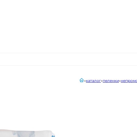
главная
каталог
пеленки
непромо