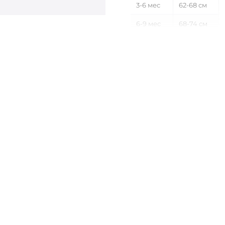
3-6 мес
62-68 см
6-9 мес
68-74 см
9-12 мес
74-80 см
12-18 мес
80-86 см
18-24 мес
86-92 см
2-3 года
92-98 см
3-4 года
98-104 см
4-5 лет
104-110 см
5-6 лет
110-116 см