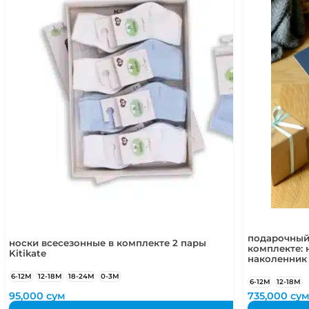
подарочный
носки всесезонные в комплекте 2 пары
комплекте: 
Kitikate
наколенник
6-12М
12-18М
18-24М
0-3М
6-12М
12-18М
95,000
сум
735,000
су