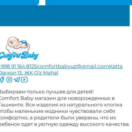
+998 91 164 8125
comfortbabyuz@gmail.com
Katta
Darxon 15, ЖК O'z Mahal
Следите за нами на Facebook
Следите за нами в Instagram
Следите за нами в Telegram
Следите за нами в YouTube
Выбираем только лучшее для детей!
Comfort Baby магазин для новорожденных в
Ташкенте. Все изделия из натурального хлопка
чтобы маленькие модники чувствовали себя
комфортно, а родители были уверены, что их
ребенок одет в уютную одежду высокого качества.