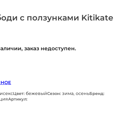
оди с ползунками Kitikate
наличии, заказ недоступен.
ННОЕ
нисекс
бежевый
зима, осень
Цвет:
Сезон:
Бренд:
ция
Артикул: