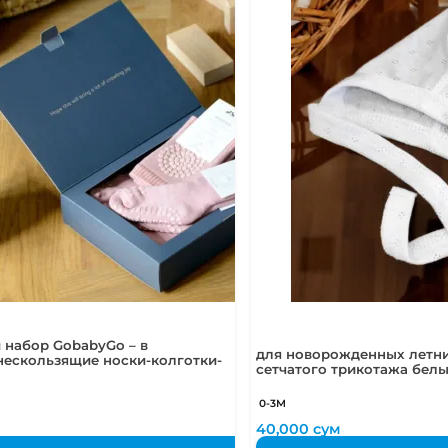
 набор GobabyGo – в
для новорожденных летни
нескользящие носки-колготки-
сетчатого трикотажа бел
0-3М
м
40,000
сум