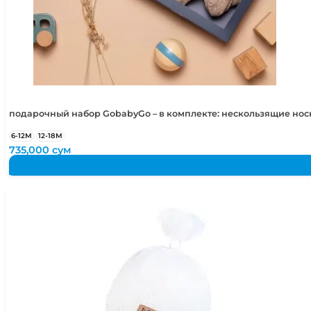
подарочный набор GobabyGo – в комплекте: нескользящие но
6-12М
12-18М
735,000
сум