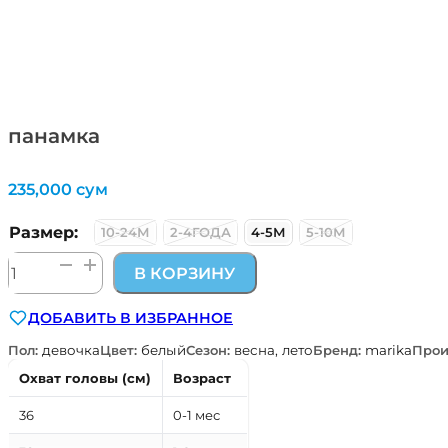
панамка
235,000
сум
Размер:
10-24М
2-4ГОДА
4-5М
5-10М
Количество
В КОРЗИНУ
товара
панамка
ДОБАВИТЬ В ИЗБРАННОЕ
Пол:
девочка
Цвет:
белый
Сезон:
весна, лето
Бренд:
marika
Прои
Охват головы (см)
Возраст
36
0-1 мес