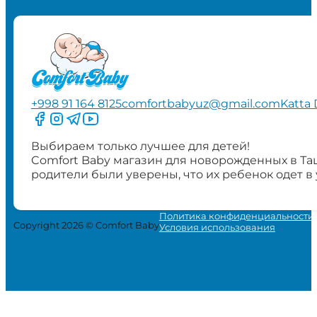
+998 91 164 8125
comfortbabyuz@gmail.com
Katta 
Следите за нами на Facebook
Следите за нами в Instagram
Следите за нами в Telegram
Следите за нами в YouTube
Выбираем только лучшее для детей!
Comfort Baby магазин для новорожденных в Та
родители были уверены, что их ребенок одет в
Политика конфиденциальности
Copyright 2026 © Comfort Baby
Условия использования