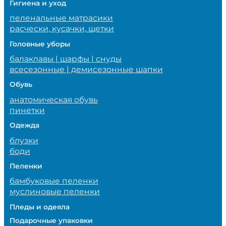
Гигиена и уход
пеленальные матрасики
расчески, кусачки, щетки
Головные уборы
балаклавы | шарфы | снуды
всесезонные | демисезонные шапки
Обувь
анатомическая обувь
пинетки
Одежда
блузки
боди
Пеленки
бамбуковые пеленки
муслиновые пеленки
Пледы и одеяла
Подарочные упаковки