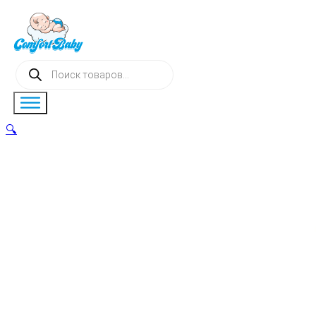
Поиск
товаров
🔍