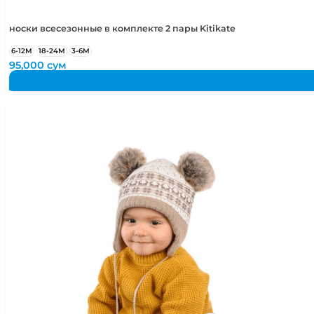
носки всесезонные в комплекте 2 пары Kitikate
6-12М
18-24М
3-6М
95,000
сум