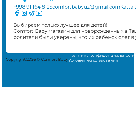
+998 91 164 8125
comfortbabyuz@gmail.com
Katta 
Следите за нами на Facebook
Следите за нами в Instagram
Следите за нами в Telegram
Следите за нами в YouTube
Выбираем только лучшее для детей!
Comfort Baby магазин для новорожденных в Та
родители были уверены, что их ребенок одет в
Политика конфиденциальности
Copyright 2026 © Comfort Baby
Условия использования