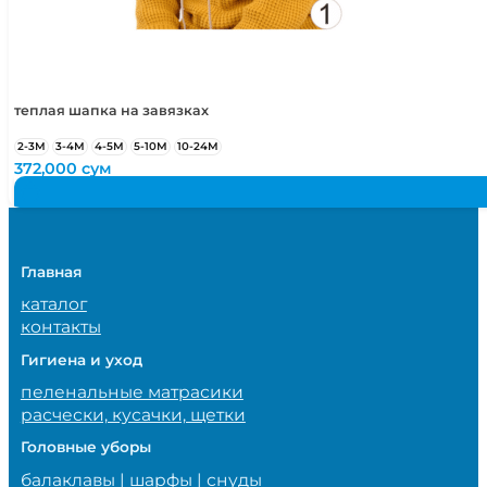
теплая шапка на завязках
2-3М
3-4М
4-5М
5-10М
10-24М
372,000
сум
Главная
каталог
контакты
Гигиена и уход
пеленальные матрасики
расчески, кусачки, щетки
Головные уборы
балаклавы | шарфы | снуды