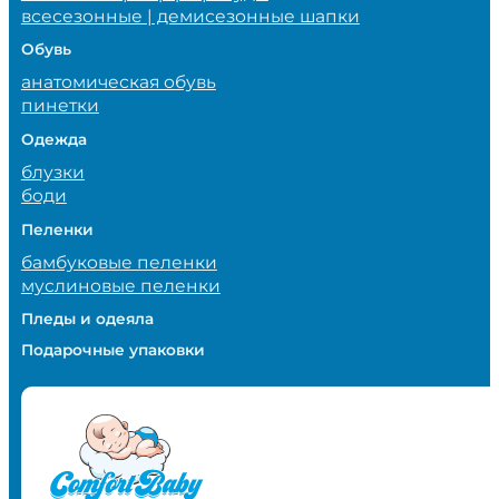
всесезонные | демисезонные шапки
Обувь
анатомическая обувь
пинетки
Одежда
блузки
боди
Пеленки
бамбуковые пеленки
муслиновые пеленки
Пледы и одеяла
Подарочные упаковки