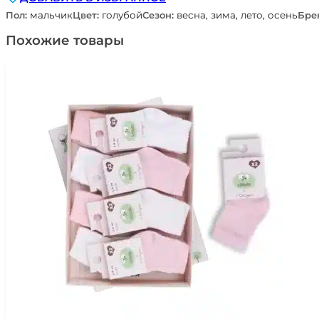
Пол:
мальчик
Цвет:
голубой
Сезон:
весна, зима, лето, осень
Бре
Похожие товары