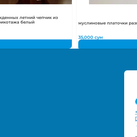
жденных летний чепчик из
рикотажа белый
муслиновые платочки раз
35,000
сум