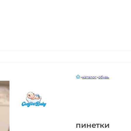
главная
каталог
обувь
пинетки