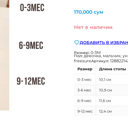
170,000
сум
Нет в наличии
ДОБАВИТЬ В ИЗБРА
0-3М
Размер:
девочка, мальчик, у
Пол:
freesure
12882214
Артикул:
Размер
Длина стопы
0-3 мес
10,1 см
3-6 мес
10,9 см
6-9 мес
11,6 см
9-12 мес
12,4 см