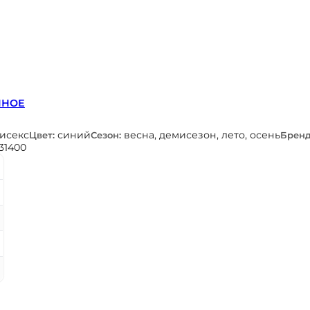
ННОЕ
нисекс
синий
весна, демисезон, лето, осень
Цвет:
Сезон:
Бренд
31400