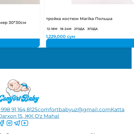
тройка костюм Marika Польша
мер 30*30см
12-18М
18-24М
2ГОДА
3ГОДА
1,229,000
сум
+998 91 164 8125
comfortbabyuz@gmail.com
Katta
Darxon 15, ЖК O'z Mahal
Следите за нами на Facebook
Следите за нами в Instagram
Следите за нами в Telegram
Следите за нами в YouTube