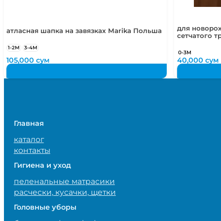
для новоро
атласная шапка на завязках Marika Польша
сетчатого т
1-2М
3-4М
0-3М
105,000
сум
40,000
сум
Главная
каталог
контакты
Гигиена и уход
пеленальные матрасики
расчески, кусачки, щетки
Головные уборы