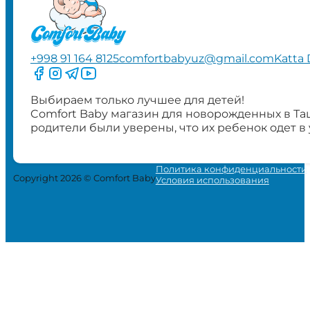
+998 91 164 8125
comfortbabyuz@gmail.com
Katta 
Следите за нами на Facebook
Следите за нами в Instagram
Следите за нами в Telegram
Следите за нами в YouTube
Выбираем только лучшее для детей!
Comfort Baby магазин для новорожденных в Та
родители были уверены, что их ребенок одет в
Политика конфиденциальности
Copyright 2026 © Comfort Baby
Условия использования