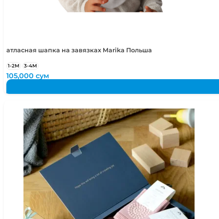
атласная шапка на завязках Marika Польша
1-2М
3-4М
105,000
сум