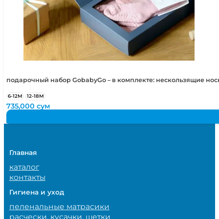
подарочный набор GobabyGo – в комплекте: нескользящие но
6-12М
12-18М
735,000
сум
Главная
каталог
контакты
Гигиена и уход
пеленальные матрасики
расчески, кусачки, щетки