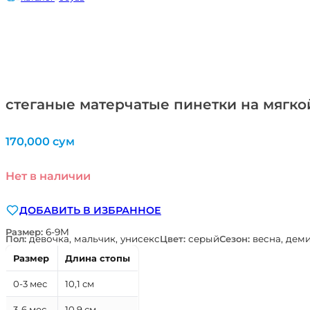
стеганые матерчатые пинетки на мягк
170,000
сум
Нет в наличии
ДОБАВИТЬ В ИЗБРАННОЕ
Размер:
6-9М
Пол:
девочка, мальчик, унисекс
Цвет:
серый
Сезон:
весна, деми
Размер
Длина стопы
0-3 мес
10,1 см
3-6 мес
10,9 см