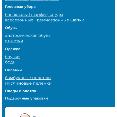
Головные уборы
балаклавы | шарфы | снуды
всесезонные | демисезонные шапки
Обувь
анатомическая обувь
пинетки
Одежда
блузки
боди
Пеленки
бамбуковые пеленки
муслиновые пеленки
Пледы и одеяла
Подарочные упаковки