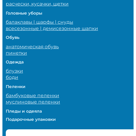
расчески, кусачки, щетки
Головные уборы
балаклавы | шарфы | снуды
всесезонные | демисезонные шапки
Обувь
анатомическая обувь
пинетки
Одежда
блузки
боди
Пеленки
бамбуковые пеленки
муслиновые пеленки
Пледы и одеяла
Подарочные упаковки