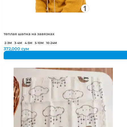
теплая шапка на завязках
2-3М
3-4М
4-5М
5-10М
10-24М
372,000
сум