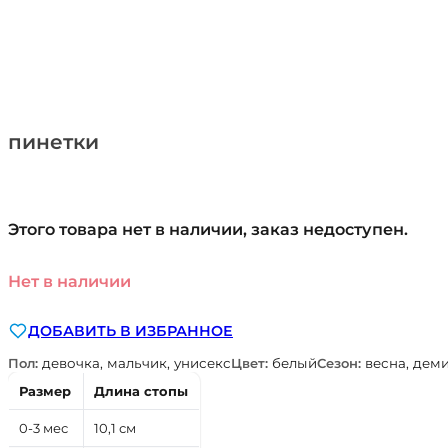
пинетки
Этого товара нет в наличии, заказ недоступен.
Нет в наличии
ДОБАВИТЬ В ИЗБРАННОЕ
Пол:
девочка, мальчик, унисекс
Цвет:
белый
Сезон:
весна, деми
Размер
Длина стопы
0-3 мес
10,1 см