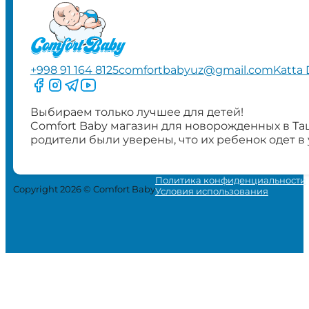
+998 91 164 8125
comfortbabyuz@gmail.com
Katta 
Следите за нами на Facebook
Следите за нами в Instagram
Следите за нами в Telegram
Следите за нами в YouTube
Выбираем только лучшее для детей!
Comfort Baby магазин для новорожденных в Та
родители были уверены, что их ребенок одет в
Политика конфиденциальности
Copyright 2026 © Comfort Baby
Условия использования