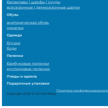
балаклавы | шарфы | снуды
всесезонные | демисезонные шапки
Обувь
анатомическая обувь
пинетки
Одежда
блузки
боди
Пеленки
бамбуковые пеленки
муслиновые пеленки
Пледы и одеяла
Подарочные упаковки
Политика конфиденциальност
Copyright 2026 © Comfort Baby