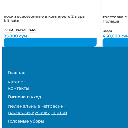
носки всесезонные в комплекте 2 пары
толстовка с
Kitikate
Польша
6-12М
18-24М
3-6М
3года
95,000
сум
460,000
су
Главная
каталог
контакты
Гигиена и уход
пеленальные матрасики
расчески, кусачки, щетки
Головные уборы