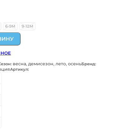
6-9М
9-12М
ЗИНУ
ННОЕ
весна, демисезон, лето, осень
Сезон:
Бренд:
рция
Артикул: