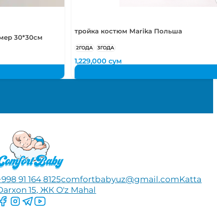
тройка костюм Marika Польша
мер 30*30см
2ГОДА
3ГОДА
1,229,000
сум
+998 91 164 8125
comfortbabyuz@gmail.com
Katta
Darxon 15, ЖК O'z Mahal
Следите за нами на Facebook
Следите за нами в Instagram
Следите за нами в Telegram
Следите за нами в YouTube