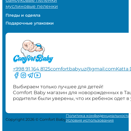
бамбуковые пеленки
муслиновые пеленки
Пледы и одеяла
Подарочные упаковки
+998 91 164 8125
comfortbabyuz@gmail.com
Katta 
Следите за нами на Facebook
Следите за нами в Instagram
Следите за нами в Telegram
Следите за нами в YouTube
Выбираем только лучшее для детей!
Comfort Baby магазин для новорожденных в Та
родители были уверены, что их ребенок одет в
Политика конфиденциальности
Copyright 2026 © Comfort Baby
Условия использования