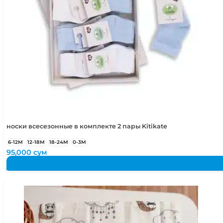
носки всесезонные в комплекте 2 пары Kitikate
6-12М
12-18М
18-24М
0-3М
95,000
сум