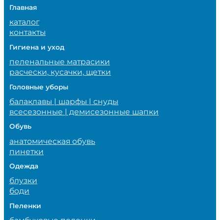
Главная
каталог
контакты
Гигиена и уход
пеленальные матрасики
расчески, кусачки, щетки
Головные уборы
балаклавы | шарфы | снуды
всесезонные | демисезонные шапки
Обувь
анатомическая обувь
пинетки
Одежда
блузки
боди
Пеленки