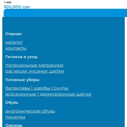
1-4М
300,000
сум
Главная
каталог
контакты
Гигиена и уход
пеленальные матрасики
расчески, кусачки, щетки
Головные уборы
балаклавы | шарфы | снуды
всесезонные | демисезонные шапки
Обувь
анатомическая обувь
пинетки
Одежда