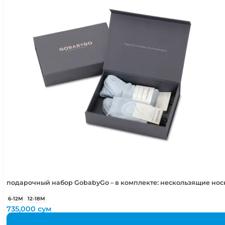
3-4 года
98-104 см
4-5 лет
104-110 см
5-6 лет
110-116 см
подарочный набор GobabyGo – в комплекте: нескользящие но
6-12М
12-18М
735,000
сум