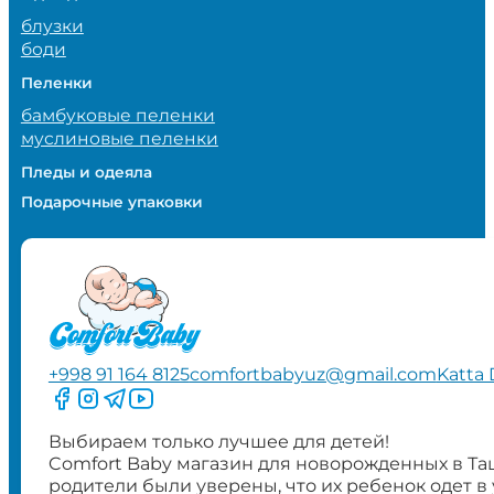
блузки
боди
Пеленки
бамбуковые пеленки
муслиновые пеленки
Пледы и одеяла
Подарочные упаковки
+998 91 164 8125
comfortbabyuz@gmail.com
Katta 
Следите за нами на Facebook
Следите за нами в Instagram
Следите за нами в Telegram
Следите за нами в YouTube
Выбираем только лучшее для детей!
Comfort Baby магазин для новорожденных в Та
родители были уверены, что их ребенок одет в