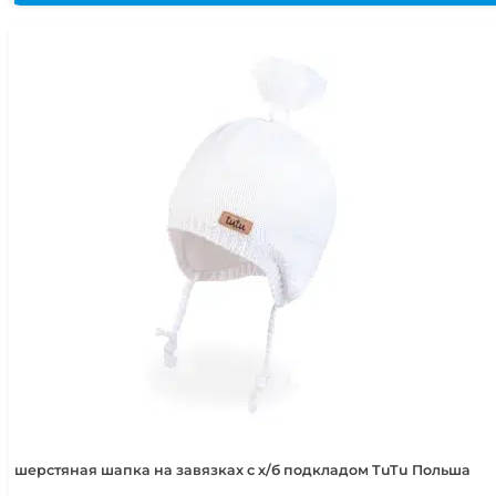
шерстяная шапка на завязках с х/б подкладом TuTu Польша