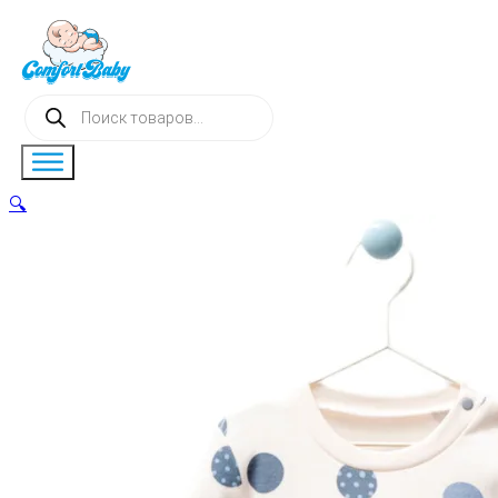
Поиск
товаров
🔍