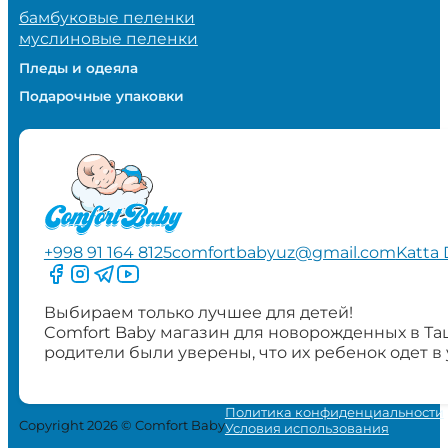
бамбуковые пеленки
муслиновые пеленки
Пледы и одеяла
Подарочные упаковки
+998 91 164 8125
comfortbabyuz@gmail.com
Katta 
Следите за нами на Facebook
Следите за нами в Instagram
Следите за нами в Telegram
Следите за нами в YouTube
Выбираем только лучшее для детей!
Comfort Baby магазин для новорожденных в Та
родители были уверены, что их ребенок одет в
Политика конфиденциальности
Copyright 2026 © Comfort Baby
Условия использования