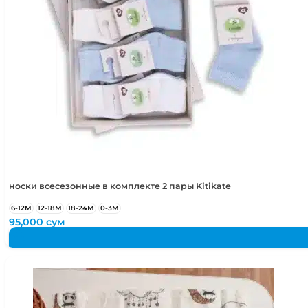
носки всесезонные в комплекте 2 пары Kitikate
6-12М
12-18М
18-24М
0-3М
95,000
сум