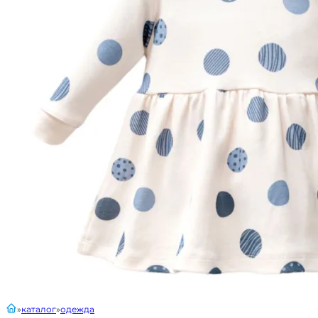
главная
каталог
одежда