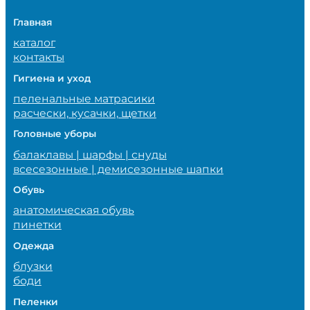
Главная
каталог
контакты
Гигиена и уход
пеленальные матрасики
расчески, кусачки, щетки
Головные уборы
балаклавы | шарфы | снуды
всесезонные | демисезонные шапки
Обувь
анатомическая обувь
пинетки
Одежда
блузки
боди
Пеленки