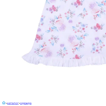
главная
каталог
одежда