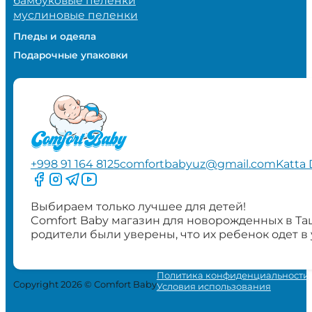
бамбуковые пеленки
муслиновые пеленки
Пледы и одеяла
Подарочные упаковки
+998 91 164 8125
comfortbabyuz@gmail.com
Katta 
Следите за нами на Facebook
Следите за нами в Instagram
Следите за нами в Telegram
Следите за нами в YouTube
Выбираем только лучшее для детей!
Comfort Baby магазин для новорожденных в Та
родители были уверены, что их ребенок одет в
Политика конфиденциальности
Copyright 2026 © Comfort Baby
Условия использования