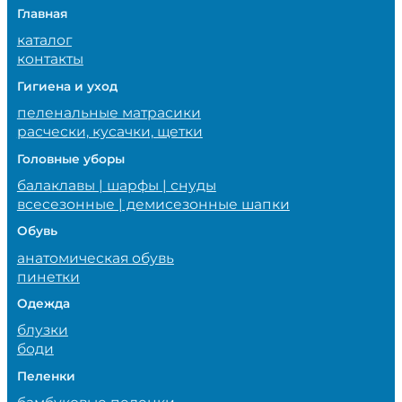
Главная
каталог
контакты
Гигиена и уход
пеленальные матрасики
расчески, кусачки, щетки
Головные уборы
балаклавы | шарфы | снуды
всесезонные | демисезонные шапки
Обувь
анатомическая обувь
пинетки
Одежда
блузки
боди
Пеленки