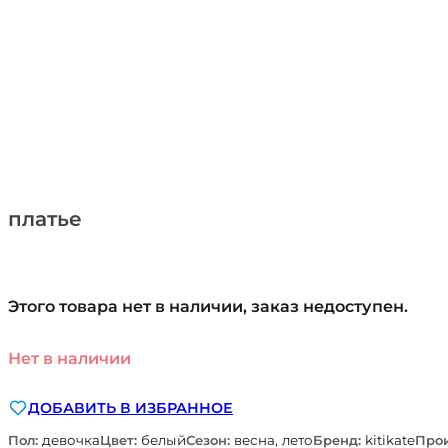
платье
Этого товара нет в наличии, заказ недоступен.
Нет в наличии
ДОБАВИТЬ В ИЗБРАННОЕ
Пол:
девочка
Цвет:
белый
Сезон:
весна, лето
Бренд:
kitikate
Прои