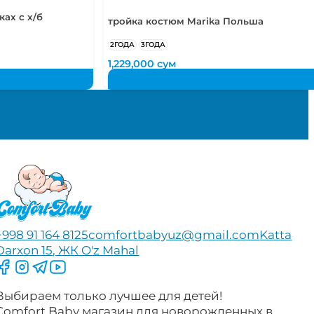
ах с х/б
тройка костюм Marika Польша
2ГОДА
3ГОДА
1,229,000
сум
+998 91 164 8125
comfortbabyuz@gmail.com
Katta
Darxon 15, ЖК O'z Mahal
Следите за нами на Facebook
Следите за нами в Instagram
Следите за нами в Telegram
Следите за нами в YouTube
Выбираем только лучшее для детей!
Comfort Baby магазин для новорожденных в