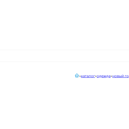
главная
каталог
одежда
новый го