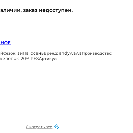
наличии, заказ недоступен.
ННОЕ
ый
зима, осень
andywawa
Сезон:
Бренд:
Производство:
% хлопок, 20% PES
Артикул:
Смотреть все