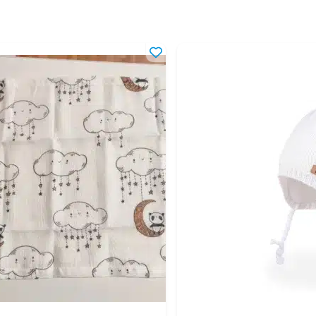
18-24 мес
86-92 см
2-3 года
92-98 см
3-4 года
98-104 см
4-5 лет
104-110 см
5-6 лет
110-116 см