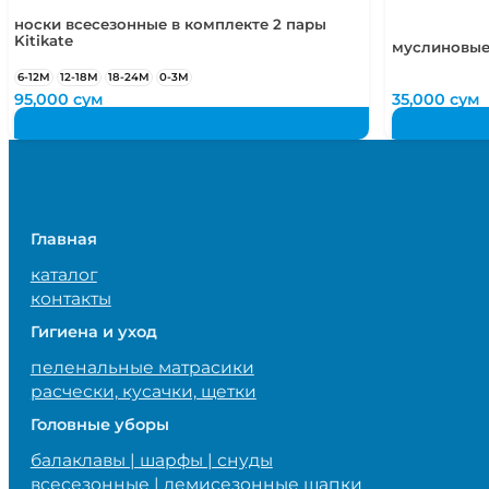
носки всесезонные в комплекте 2 пары
Kitikate
муслиновые
6-12М
12-18М
18-24М
0-3М
95,000
сум
35,000
сум
Главная
каталог
контакты
Гигиена и уход
пеленальные матрасики
расчески, кусачки, щетки
Головные уборы
балаклавы | шарфы | снуды
всесезонные | демисезонные шапки