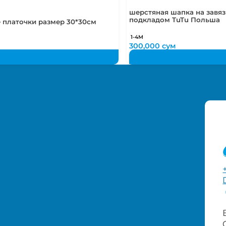
шерстяная шапка на завязк
подкладом TuTu Польша
 платочки размер 30*30см
1-4М
300,000
сум