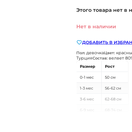
Этого товара нет в 
Нет в наличии
ДОБАВИТЬ В ИЗБРА
девочка
красн
Пол:
Цвет:
Турция
велвет 80
Состав:
Размер
Рост
0-1 мес
50 см
1-3 мес
56-62 см
3-6 мес
62-68 см
6-9 мес
68-74 см
9-12 мес
74-80 см
12-18 мес
80-86 см