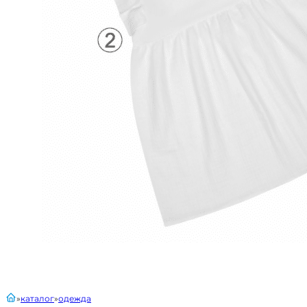
главная
каталог
одежда