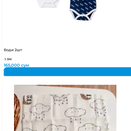
134
8 лет
128-133 см
боди 2шт
1-3М
165,000
сум