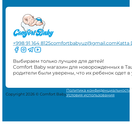
+998 91 164 8125
comfortbabyuz@gmail.com
Katta 
Следите за нами на Facebook
Следите за нами в Instagram
Следите за нами в Telegram
Следите за нами в YouTube
Выбираем только лучшее для детей!
Comfort Baby магазин для новорожденных в Та
родители были уверены, что их ребенок одет в
Политика конфиденциальности
Copyright 2026 © Comfort Baby
Условия использования