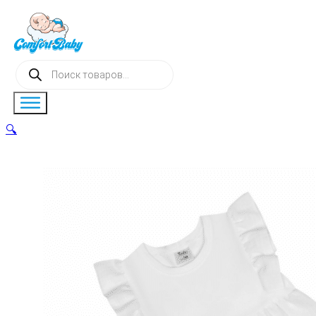
Поиск
товаров
🔍