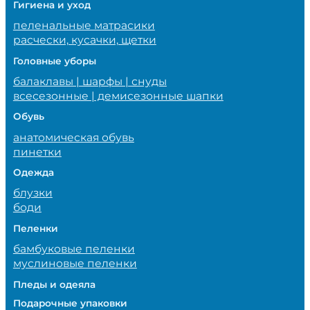
Гигиена и уход
пеленальные матрасики
расчески, кусачки, щетки
Головные уборы
балаклавы | шарфы | снуды
всесезонные | демисезонные шапки
Обувь
анатомическая обувь
пинетки
Одежда
блузки
боди
Пеленки
бамбуковые пеленки
муслиновые пеленки
Пледы и одеяла
Подарочные упаковки