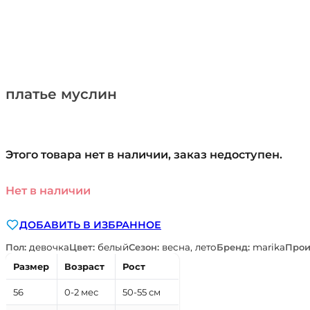
платье муслин
Этого товара нет в наличии, заказ недоступен.
Нет в наличии
ДОБАВИТЬ В ИЗБРАННОЕ
Пол:
девочка
Цвет:
белый
Сезон:
весна, лето
Бренд:
marika
Прои
Размер
Возраст
Рост
56
0-2 мес
50-55 см