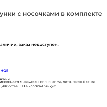
зунки с носочками в комплекте
наличии, заказ недоступен.
ННОЕ
чками
нисекс
микс
весна, зима, лето, осень
Цвет:
Сезон:
Бренд:
ция
100% хлопок
Состав:
Артикул: