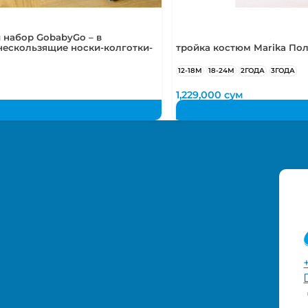
 набор GobabyGo – в
нескользящие носки-колготки-
тройка костюм Marika По
12-18М
18-24М
2ГОДА
3ГОДА
м
1,229,000
сум