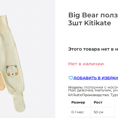
Big Bear пол
3шт Kitikate
Этого товара нет в 
Нет в наличии
ДОБАВИТЬ В ИЗБРА
ползунки с носо
Модель:
девочка, мальчик, у
Пол:
kitikate
Тур
Производство:
Размер
Рост
0-1 мес
50 см