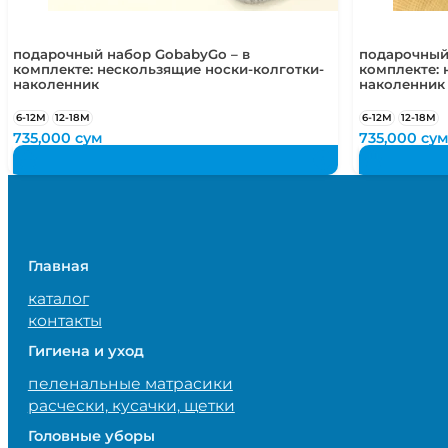
подарочный набор GobabyGo – в
подарочный
комплекте: нескользящие носки-колготки-
комплекте: 
наколенник
наколенник
6-12М
12-18М
6-12М
12-18М
735,000
сум
735,000
су
Главная
каталог
контакты
Гигиена и уход
пеленальные матрасики
расчески, кусачки, щетки
Головные уборы