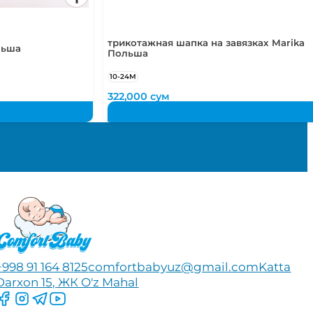
трикотажная шапка на завязках Marika
льша
Польша
10-24М
322,000
сум
+998 91 164 8125
comfortbabyuz@gmail.com
Katta
Darxon 15, ЖК O'z Mahal
Следите за нами на Facebook
Следите за нами в Instagram
Следите за нами в Telegram
Следите за нами в YouTube