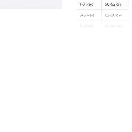
1-3 мес
56-62 см
3-6 мес
62-68 см
6-9 мес
68-74 см
9-12 мес
74-80 см
12-18 мес
80-86 см
18-24 мес
86-92 см
2-3 года
92-98 см
3-4 года
98-104 см
4-5 лет
104-110 см
5-6 лет
110-116 см