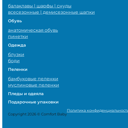
балаклавы | шарфы | снуды
всесезонные | демисезонные шапки
Обувь
анатомическая обувь
пинетки
Одежда
блузки
боди
Пеленки
бамбуковые пеленки
муслиновые пеленки
Пледы и одеяла
Подарочные упаковки
Политика конфиденциальност
Copyright 2026 © Comfort Baby