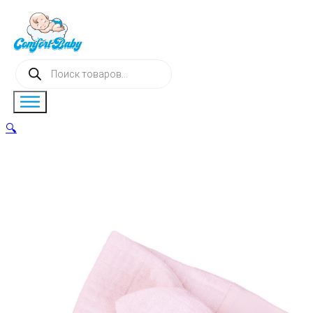
Поиск
товаров
🔍