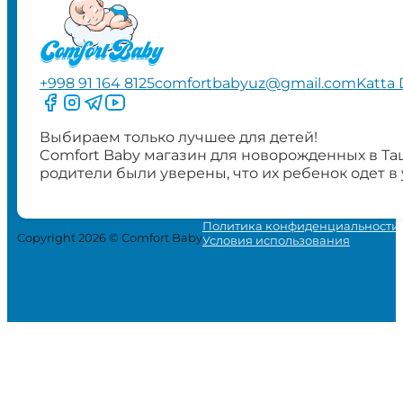
+998 91 164 8125
comfortbabyuz@gmail.com
Katta 
Следите за нами на Facebook
Следите за нами в Instagram
Следите за нами в Telegram
Следите за нами в YouTube
Выбираем только лучшее для детей!
Comfort Baby магазин для новорожденных в Та
родители были уверены, что их ребенок одет в
Политика конфиденциальности
Copyright 2026 © Comfort Baby
Условия использования