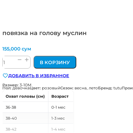
повязка на голову муслин
155,000
сум
Количество
В КОРЗИНУ
товара
повязка
ДОБАВИТЬ В ИЗБРАННОЕ
на
голову
Размер:
3-10М
Пол:
девочка
Цвет:
розовый
Сезон:
весна, лето
Бренд:
tutu
Прои
муслин
Охват головы (см)
Возраст
36-38
0-1 мес
38-40
1-3 мес
38-42
1-4 мес