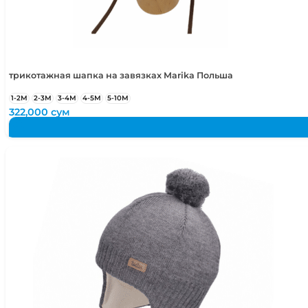
50-52
2-4 года
50-54
2-5 лет
трикотажная шапка на завязках Marika Польша
1-2М
2-3М
3-4М
4-5М
5-10М
322,000
сум