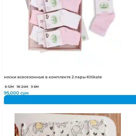
носки всесезонные в комплекте 2 пары Kitikate
6-12М
18-24М
3-6М
95,000
сум