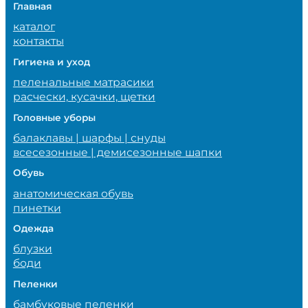
Главная
каталог
контакты
Гигиена и уход
пеленальные матрасики
расчески, кусачки, щетки
Головные уборы
балаклавы | шарфы | снуды
всесезонные | демисезонные шапки
Обувь
анатомическая обувь
пинетки
Одежда
блузки
боди
Пеленки
бамбуковые пеленки