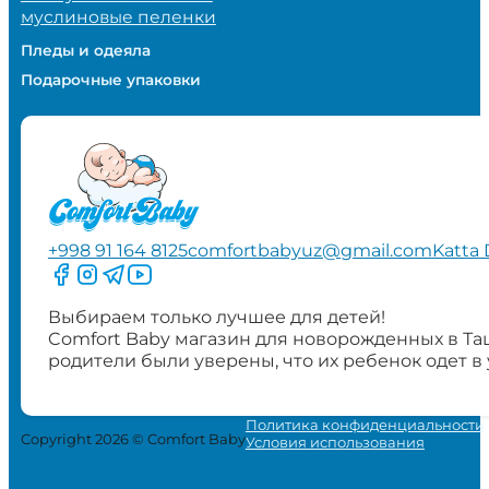
муслиновые пеленки
Пледы и одеяла
Подарочные упаковки
+998 91 164 8125
comfortbabyuz@gmail.com
Katta 
Следите за нами на Facebook
Следите за нами в Instagram
Следите за нами в Telegram
Следите за нами в YouTube
Выбираем только лучшее для детей!
Comfort Baby магазин для новорожденных в Та
родители были уверены, что их ребенок одет в
Политика конфиденциальности
Copyright 2026 © Comfort Baby
Условия использования