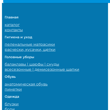
Главная
каталог
контакты
Гигиена и уход
пеленальные матрасики
расчески, кусачки, щетки
Головные уборы
балаклавы | шарфы | снуды
всесезонные | демисезонные шапки
Обувь
анатомическая обувь
пинетки
Одежда
блузки
боди