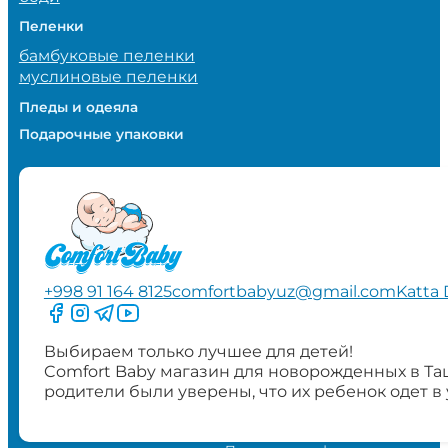
Пеленки
бамбуковые пеленки
муслиновые пеленки
Пледы и одеяла
Подарочные упаковки
+998 91 164 8125
comfortbabyuz@gmail.com
Katta 
Следите за нами на Facebook
Следите за нами в Instagram
Следите за нами в Telegram
Следите за нами в YouTube
Выбираем только лучшее для детей!
Comfort Baby магазин для новорожденных в Та
родители были уверены, что их ребенок одет в