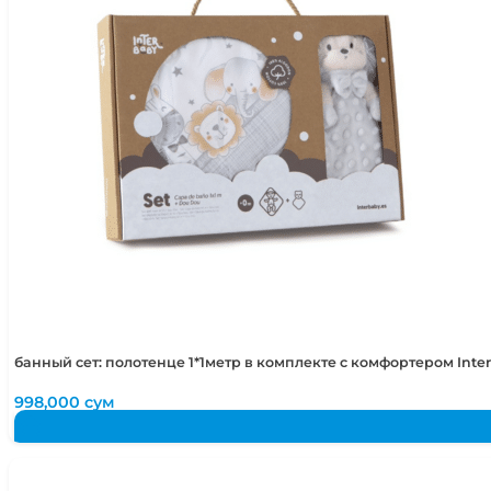
4-5 лет
104-110 см
5-6 лет
110-116 см
банный сет: полотенце 1*1метр в комплекте с комфортером Int
998,000
сум