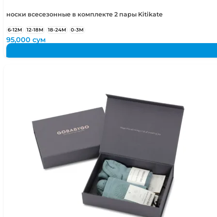
носки всесезонные в комплекте 2 пары Kitikate
6-12М
12-18М
18-24М
0-3М
95,000
сум