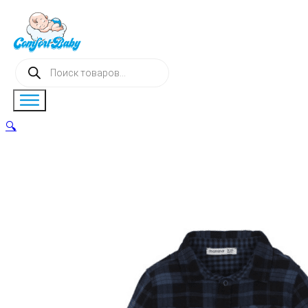
Поиск
товаров
🔍