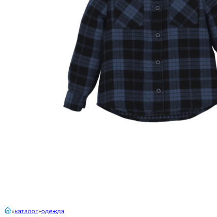
главная
каталог
одежда