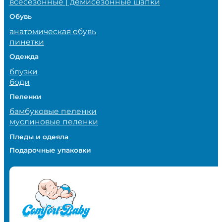
всесезонные | демисезонные шапки
Обувь
анатомическая обувь
пинетки
Одежда
блузки
боди
Пеленки
бамбуковые пеленки
муслиновые пеленки
Пледы и одеяла
Подарочные упаковки