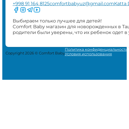
+998 91 164 8125
comfortbabyuz@gmail.com
Katta 
Следите за нами на Facebook
Следите за нами в Instagram
Следите за нами в Telegram
Следите за нами в YouTube
Выбираем только лучшее для детей!
Comfort Baby магазин для новорожденных в Та
родители были уверены, что их ребенок одет в
Политика конфиденциальности
Copyright 2026 © Comfort Baby
Условия использования