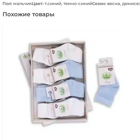
Пол:
мальчик
Цвет:
т.синий, темно-синий
Сезон:
весна, демисез
Похожие товары