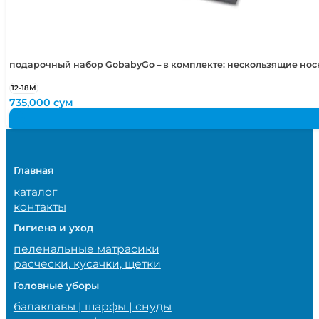
подарочный набор GobabyGo – в комплекте: нескользящие но
12-18М
735,000
сум
Главная
каталог
контакты
Гигиена и уход
пеленальные матрасики
расчески, кусачки, щетки
Головные уборы
балаклавы | шарфы | снуды