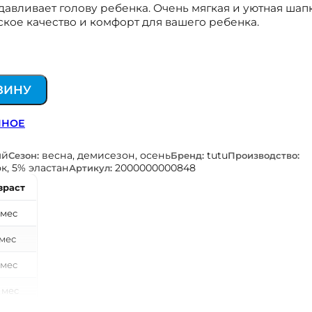
авливает голову ребенка. Очень мягкая и уютная шапк
кое качество и комфорт для вашего ребенка.
ЗИНУ
ННОЕ
ый
весна, демисезон, осень
tutu
Сезон:
Бренд:
Производство:
к, 5% эластан
2000000000848
Артикул:
зраст
 мес
 мес
 мес
 мес