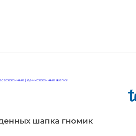
всесезонные | демисезонные шапки
денных шапка гномик