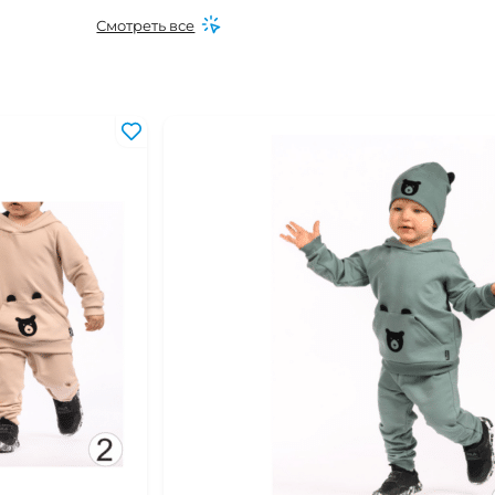
0 мес
Смотреть все
 мес
0 мес
6 мес
0 мес
6 мес
16 мес
24 мес
 года
-2 года
-4 года
 года