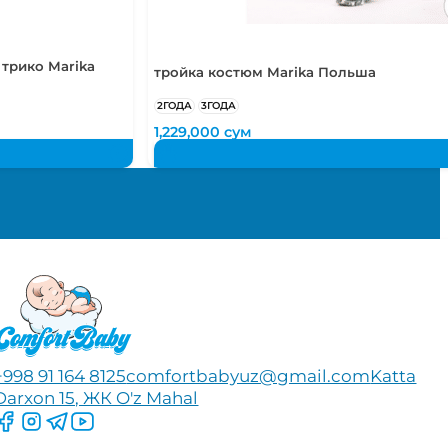
 лет
трико Marika
тройка костюм Marika Польша
2ГОДА
3ГОДА
1,229,000
сум
+998 91 164 8125
comfortbabyuz@gmail.com
Katta
Darxon 15, ЖК O'z Mahal
Следите за нами на Facebook
Следите за нами в Instagram
Следите за нами в Telegram
Следите за нами в YouTube