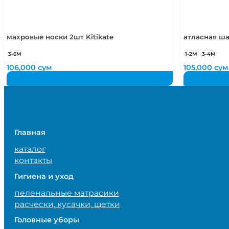
махровые носки 2шт Kitikate
атласная ша
3-6М
1-2М
3-4М
106,000
сум
105,000
сум
Главная
каталог
контакты
Гигиена и уход
пеленальные матрасики
расчески, кусачки, щетки
Головные уборы