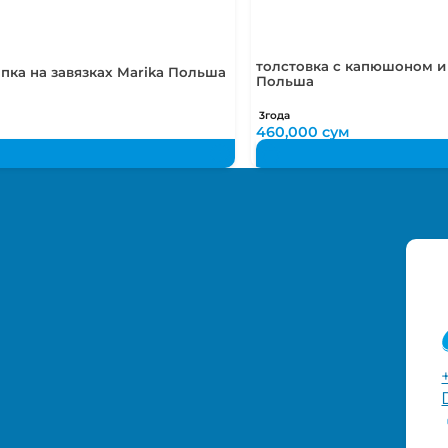
50-54
2-5
толстовка с капюшоном и 
пка на завязках Marika Польша
Польша
3года
460,000
сум