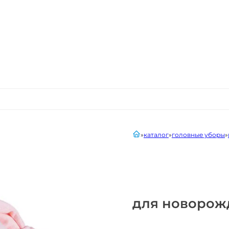
главная
каталог
головные уборы
для новорож