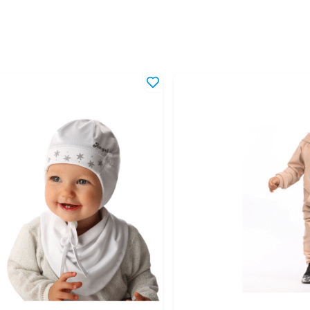
40-46
3-1
42-44
4-6
42-46
4-1
42-48
4-1
44-46
6-1
44-48
6-1
46-48
10-
46-50
10-
46-52
1-4
48-50
1,5
48-52
1,5
50-52
2-4