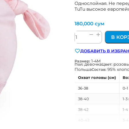
Однослойная. Не перед
TuTu высокое европейс
180,000
сум
Количество
В КОР
товара
для
ДОБАВИТЬ В ИЗБРА
новорожденных
шапка
1-4М
Размер:
девочка
розов
Пол:
Цвет:
гномик
Польша
95% хлопо
Состав:
Охват головы (см)
Во
36-38
0-1
38-40
1-3
38-42
1-4
40-42
3-4