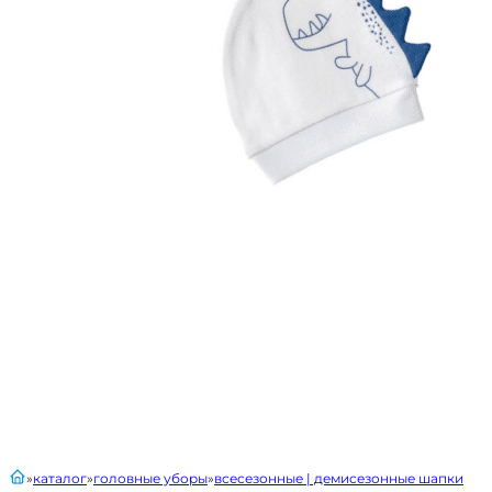
главная
каталог
головные уборы
всесезонные | демисезонные шапки