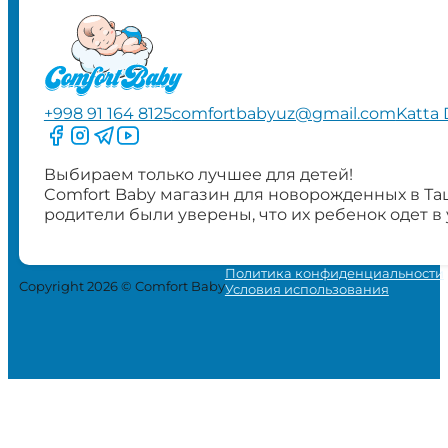
+998 91 164 8125
comfortbabyuz@gmail.com
Katta 
Следите за нами на Facebook
Следите за нами в Instagram
Следите за нами в Telegram
Следите за нами в YouTube
Выбираем только лучшее для детей!
Comfort Baby магазин для новорожденных в Та
родители были уверены, что их ребенок одет в
Политика конфиденциальности
Copyright 2026 © Comfort Baby
Условия использования