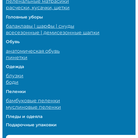
пеленальные матрасики
расчески, кусачки, щетки
Головные уборы
балаклавы | шарфы | снуды
всесезонные | демисезонные шапки
Обувь
анатомическая обувь
пинетки
Одежда
блузки
боди
Пеленки
бамбуковые пеленки
муслиновые пеленки
Пледы и одеяла
Подарочные упаковки