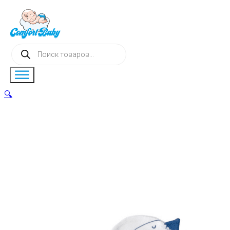
Поиск
товаров
🔍