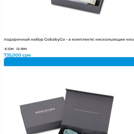
подарочный набор GobabyGo – в комплекте: нескользящие но
6-12М
12-18М
735,000
сум