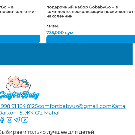
Go – в
подарочный набор GobabyGo – в
носки-колготки-
комплекте: нескользящие носки-колгот
наколенник
12-18М
735,000
сум
+998 91 164 8125
comfortbabyuz@gmail.com
Katta
Darxon 15, ЖК O'z Mahal
Следите за нами на Facebook
Следите за нами в Instagram
Следите за нами в Telegram
Следите за нами в YouTube
Выбираем только лучшее для детей!