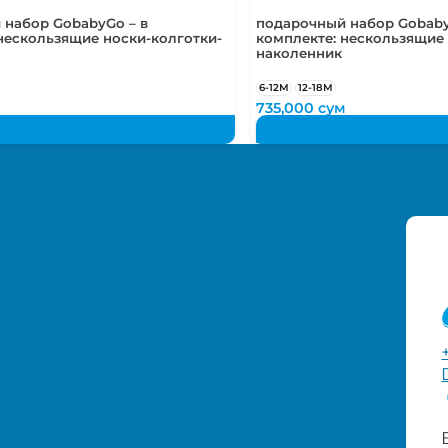
 набор GobabyGo – в
подарочный набор Gobaby
нескользящие носки-колготки-
комплекте: нескользящие 
наколенник
6-12М
12-18М
м
735,000
сум