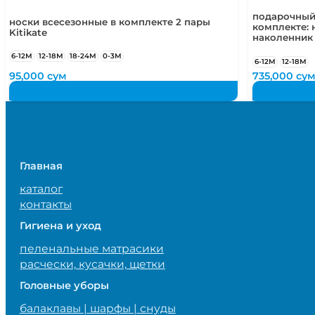
подарочный
носки всесезонные в комплекте 2 пары
комплекте: 
Kitikate
наколенник
6-12М
12-18М
18-24М
0-3М
6-12М
12-18М
95,000
сум
735,000
су
Главная
каталог
контакты
Гигиена и уход
пеленальные матрасики
расчески, кусачки, щетки
Головные уборы
балаклавы | шарфы | снуды