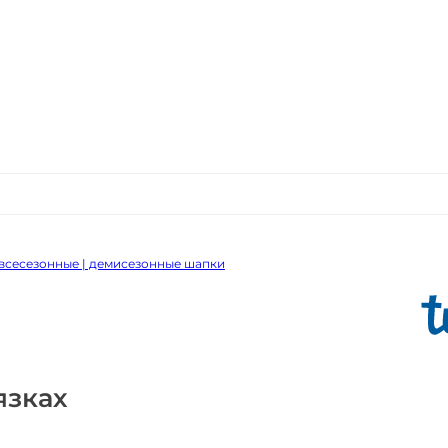
всесезонные | демисезонные шапки
язках