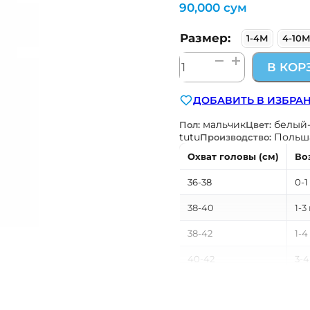
90,000
сум
Размер:
1-4М
4-10
Количество
В КОР
товара
шапка
ДОБАВИТЬ В ИЗБРА
на
завязках
мальчик
белый
Пол:
Цвет:
tutu
Польш
Производство:
Охват головы (см)
Во
36-38
0-1
38-40
1-3
38-42
1-4
40-42
3-4
40-46
3-1
42-44
4-6