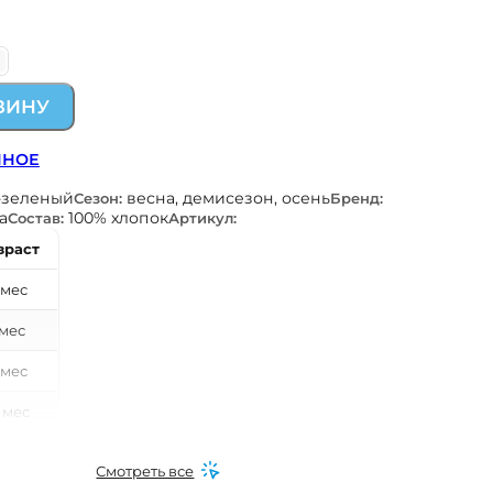
М
ЗИНУ
ННОЕ
-зеленый
весна, демисезон, осень
Сезон:
Бренд:
а
100% хлопок
Состав:
Артикул:
зраст
 мес
 мес
 мес
 мес
0 мес
Смотреть все
 мес