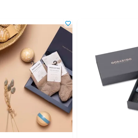
42-46
4-1
42-48
4-1
44-46
6-1
44-48
6-1
46-48
10-
46-50
10-
46-52
1-4
48-50
1,5
48-52
1,5
50-52
2-4
50-54
2-5