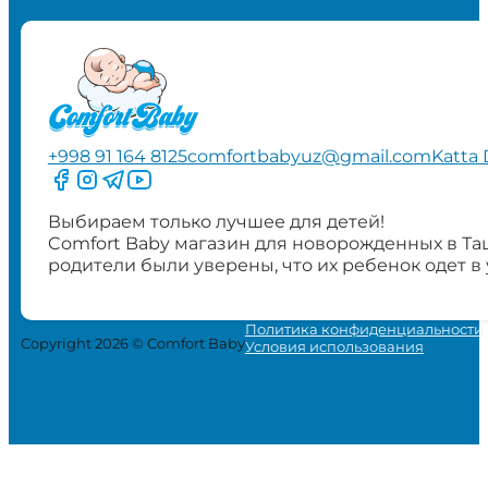
+998 91 164 8125
comfortbabyuz@gmail.com
Katta 
Следите за нами на Facebook
Следите за нами в Instagram
Следите за нами в Telegram
Следите за нами в YouTube
Выбираем только лучшее для детей!
Comfort Baby магазин для новорожденных в Та
родители были уверены, что их ребенок одет в
Политика конфиденциальности
Copyright 2026 © Comfort Baby
Условия использования