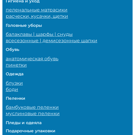
Гигиена и уход
пеленальные матрасики
расчески, кусачки, щетки
Головные уборы
балаклавы | шарфы | снуды
всесезонные | демисезонные шапки
Обувь
анатомическая обувь
пинетки
Одежда
блузки
боди
Пеленки
бамбуковые пеленки
муслиновые пеленки
Пледы и одеяла
Подарочные упаковки