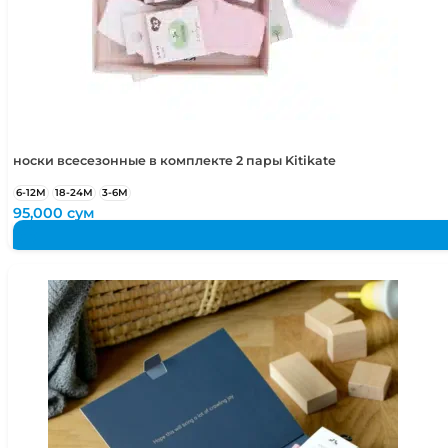
носки всесезонные в комплекте 2 пары Kitikate
6-12М
18-24М
3-6М
95,000
сум