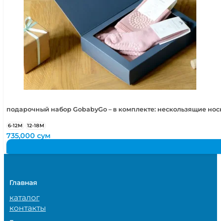
подарочный набор GobabyGo – в комплекте: нескользящие но
6-12М
12-18М
735,000
сум
Главная
каталог
контакты