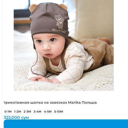
трикотажная шапка на завязках Marika Польша
0-1М
1-2М
2-3М
3-4М
4-5М
5-10М
322,000
сум