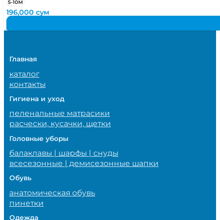
5-10М
196,000
сум
Главная
каталог
контакты
Гигиена и уход
пеленальные матрасики
расчески, кусачки, щетки
Головные уборы
балаклавы | шарфы | снуды
всесезонные | демисезонные шапки
Обувь
анатомическая обувь
пинетки
Одежда