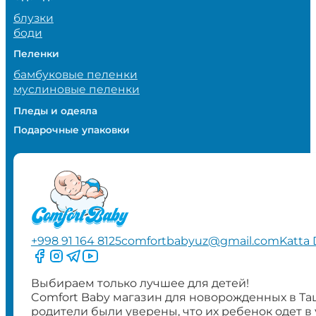
блузки
боди
Пеленки
бамбуковые пеленки
муслиновые пеленки
Пледы и одеяла
Подарочные упаковки
+998 91 164 8125
comfortbabyuz@gmail.com
Katta 
Следите за нами на Facebook
Следите за нами в Instagram
Следите за нами в Telegram
Следите за нами в YouTube
Выбираем только лучшее для детей!
Comfort Baby магазин для новорожденных в Та
родители были уверены, что их ребенок одет в