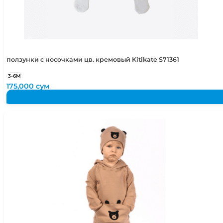
50-52
2-4 года
50-54
2-5 лет
ползунки с носочками цв. кремовый Kitikate S71361
3-6М
175,000
сум