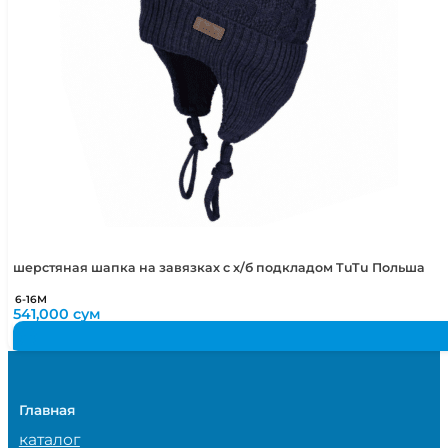
шерстяная шапка на завязках с х/б подкладом TuTu Польша
6-16М
541,000
сум
Главная
каталог