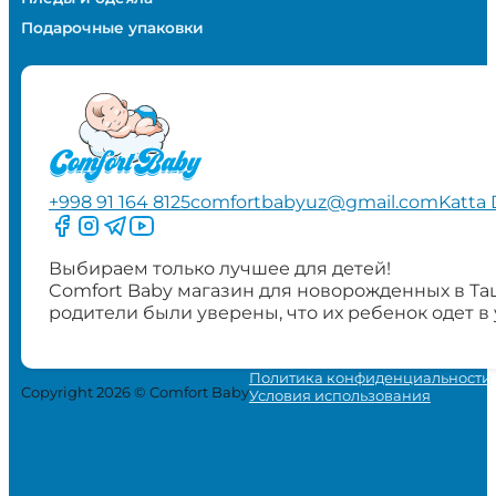
Подарочные упаковки
+998 91 164 8125
comfortbabyuz@gmail.com
Katta 
Следите за нами на Facebook
Следите за нами в Instagram
Следите за нами в Telegram
Следите за нами в YouTube
Выбираем только лучшее для детей!
Comfort Baby магазин для новорожденных в Та
родители были уверены, что их ребенок одет в
Политика конфиденциальности
Copyright 2026 © Comfort Baby
Условия использования