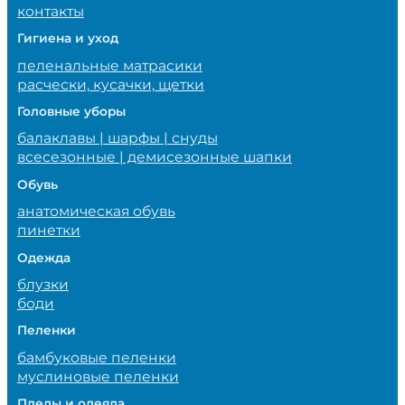
контакты
Гигиена и уход
пеленальные матрасики
расчески, кусачки, щетки
Головные уборы
балаклавы | шарфы | снуды
всесезонные | демисезонные шапки
Обувь
анатомическая обувь
пинетки
Одежда
блузки
боди
Пеленки
бамбуковые пеленки
муслиновые пеленки
Пледы и одеяла