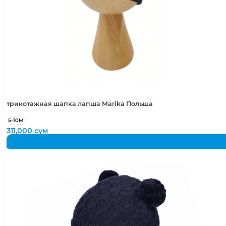
46-52
1-4 года
48-50
1,5-2 года
48-52
1,5-4 года
50-52
2-4 года
50-54
2-5 лет
трикотажная шапка лапша Marika Польша
5-10М
311,000
сум