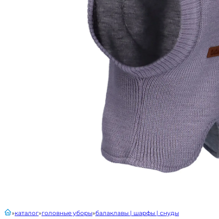
главная
каталог
головные уборы
балаклавы | шарфы | снуды