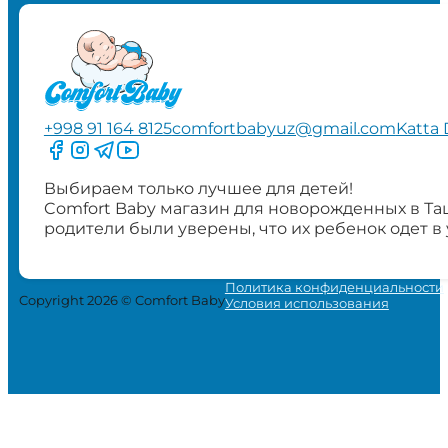
+998 91 164 8125
comfortbabyuz@gmail.com
Katta 
Следите за нами на Facebook
Следите за нами в Instagram
Следите за нами в Telegram
Следите за нами в YouTube
Выбираем только лучшее для детей!
Comfort Baby магазин для новорожденных в Та
родители были уверены, что их ребенок одет в
Политика конфиденциальности
Copyright 2026 © Comfort Baby
Условия использования