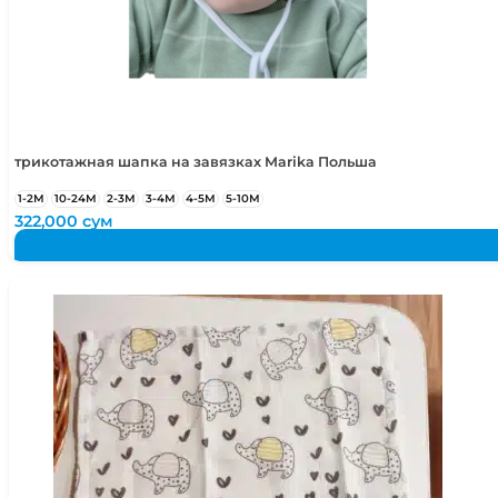
48-52
1,5-4 года
50-52
2-4 года
50-54
2-5 лет
трикотажная шапка на завязках Marika Польша
1-2М
10-24М
2-3М
3-4М
4-5М
5-10М
322,000
сум