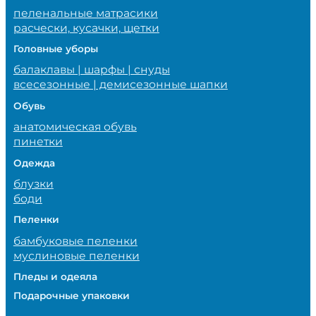
пеленальные матрасики
расчески, кусачки, щетки
Головные уборы
балаклавы | шарфы | снуды
всесезонные | демисезонные шапки
Обувь
анатомическая обувь
пинетки
Одежда
блузки
боди
Пеленки
бамбуковые пеленки
муслиновые пеленки
Пледы и одеяла
Подарочные упаковки