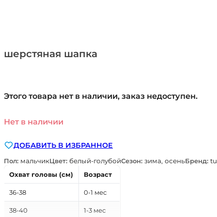
шерстяная шапка
Этого товара нет в наличии, заказ недоступен.
Нет в наличии
ДОБАВИТЬ В ИЗБРАННОЕ
Пол:
мальчик
Цвет:
белый-голубой
Сезон:
зима, осень
Бренд:
tu
Охват головы (см)
Возраст
36-38
0-1 мес
38-40
1-3 мес