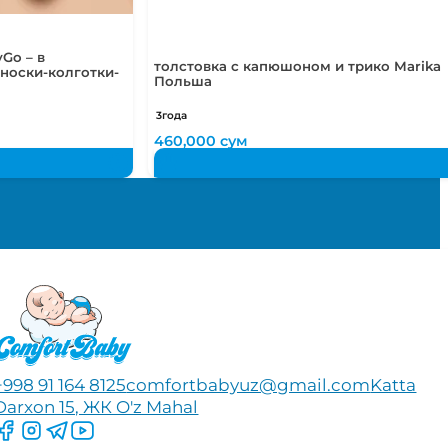
Go – в
толстовка с капюшоном и трико Marika
носки-колготки-
Польша
3года
460,000
сум
+998 91 164 8125
comfortbabyuz@gmail.com
Katta
Darxon 15, ЖК O'z Mahal
Следите за нами на Facebook
Следите за нами в Instagram
Следите за нами в Telegram
Следите за нами в YouTube