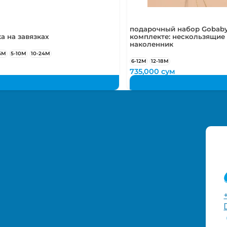
подарочный набор Gobaby
а на завязках
комплекте: нескользящие 
наколенник
5М
5-10М
10-24М
6-12М
12-18М
м
735,000
сум