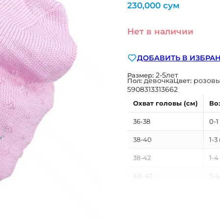
230,000
сум
Нет в наличии
ДОБАВИТЬ В ИЗБРА
2-5лет
Размер:
девочка
розов
Пол:
Цвет:
5908313313662
Охват головы (см)
Во
36-38
0-1
38-40
1-3
38-42
1-4
40-42
3-4
40-46
3-1
42-44
4-6