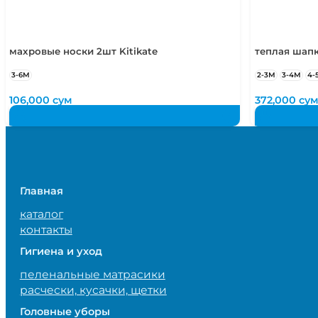
махровые носки 2шт Kitikate
теплая шапк
3-6М
2-3М
3-4М
4-
106,000
сум
372,000
су
Главная
каталог
контакты
Гигиена и уход
пеленальные матрасики
расчески, кусачки, щетки
Головные уборы