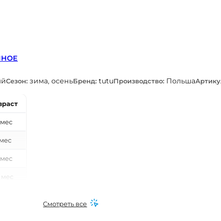
ННОЕ
ый
зима, осень
tutu
Польша
Сезон:
Бренд:
Производство:
Артику
зраст
 мес
 мес
 мес
 мес
0 мес
Смотреть все
 мес