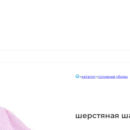
главная
каталог
головные уборы
шерстяная ш