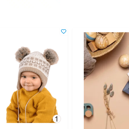
42-46
4-1
42-48
4-1
44-46
6-1
44-48
6-1
46-48
10-
46-50
10-
46-52
1-4
48-50
1,5
48-52
1,5
50-52
2-4
50-54
2-5