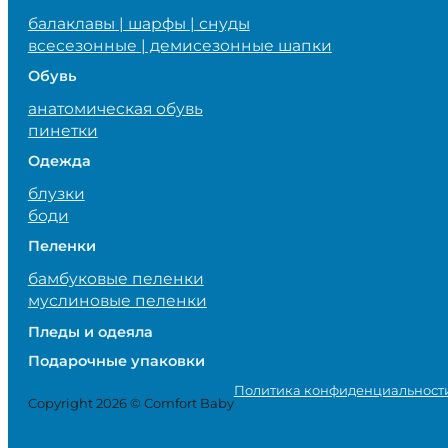
балаклавы | шарфы | снуды
всесезонные | демисезонные шапки
Обувь
анатомическая обувь
пинетки
Одежда
блузки
боди
Пеленки
бамбуковые пеленки
муслиновые пеленки
Пледы и одеяла
Подарочные упаковки
Политика конфиденциальност
Copyright 2026 © Comfort Baby