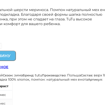
альной шерсти мериноса. Помпон натуральный мех ен
 подкладка. Благодаря своей формы шапка полностью
ка, при этом не спадает на глаза. TuTu высокое
и комфорт для вашего ребенка.
М
ЗИНУ
ННОЕ
ый
зима
tutu
Польша
верх 
Сезон:
Бренд:
Производство:
Состав:
дка 100% хлопок, помпон: натуральный мех енота
Артикул:
зраст
 мес
 мес