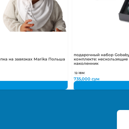
подарочный набор Gobaby
пка на завязках Marika Польша
комплекте: нескользящие 
наколенник
12-18М
735,000
сум