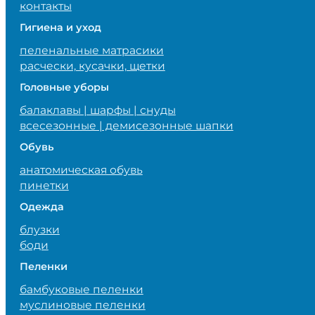
контакты
Гигиена и уход
пеленальные матрасики
расчески, кусачки, щетки
Головные уборы
балаклавы | шарфы | снуды
всесезонные | демисезонные шапки
Обувь
анатомическая обувь
пинетки
Одежда
блузки
боди
Пеленки
бамбуковые пеленки
муслиновые пеленки