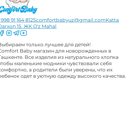
+998 91 164 8125
comfortbabyuz@gmail.com
Katta
Darxon 15, ЖК O'z Mahal
Следите за нами на Facebook
Следите за нами в Instagram
Следите за нами в Telegram
Следите за нами в YouTube
Выбираем только лучшее для детей!
Comfort Baby магазин для новорожденных в
Ташкенте. Все изделия из натурального хлопка
чтобы маленькие модники чувствовали себя
комфортно, а родители были уверены, что их
ребенок одет в уютную одежду высокого качества.