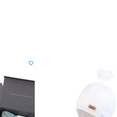
-4 года
 года
 лет