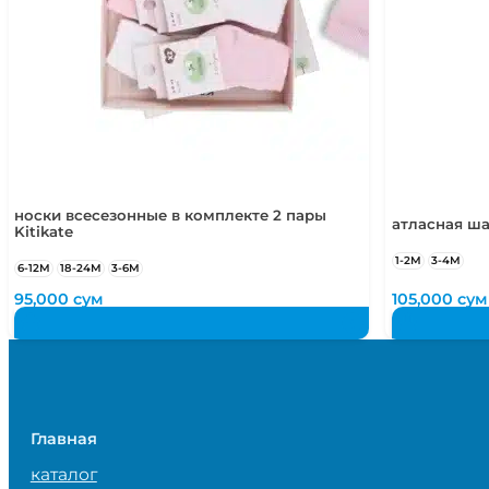
носки всесезонные в комплекте 2 пары
атласная ша
Kitikate
1-2М
3-4М
6-12М
18-24М
3-6М
95,000
сум
105,000
сум
Главная
каталог