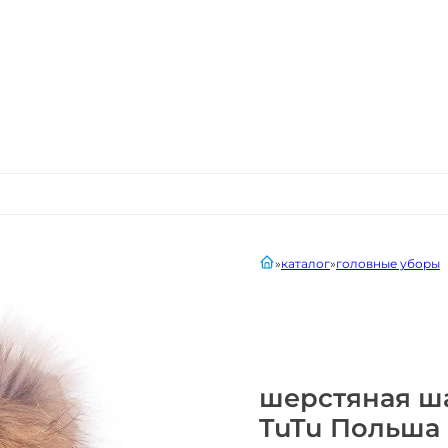
главная
каталог
головные уборы
шерстяная ша
TuTu Польша