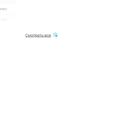
 мес
 мес
0 мес
Смотреть все
 мес
0 мес
6 мес
0 мес
6 мес
16 мес
24 мес
 года
-2 года