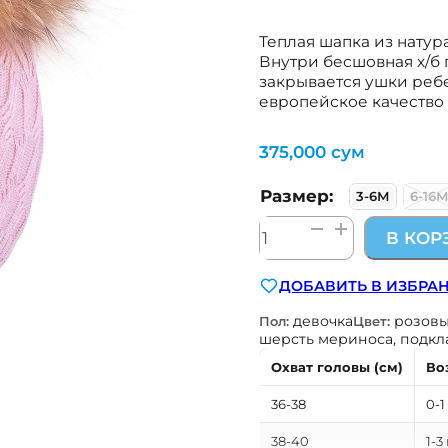
Теплая шапка из натур
Внутри бесшовная х/б
закрывается ушки ребен
европейское качество 
375,000
сум
Размер:
3-6М
6-16
Количество
В КОР
товара
шерстяная
ДОБАВИТЬ В ИЗБРА
шапка
на
девочка
розов
Пол:
Цвет:
завязках
шерсть мериноса, подкла
с
Охват головы (см)
Во
х/
б
36-38
0-1
подкладом
38-40
1-3
TuTu