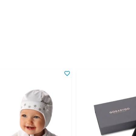
48-52
1,5
50-52
2-4
50-54
2-5