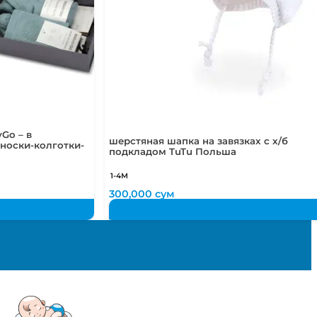
Go – в
шерстяная шапка на завязках с х/б
носки-колготки-
подкладом TuTu Польша
1-4М
300,000
сум