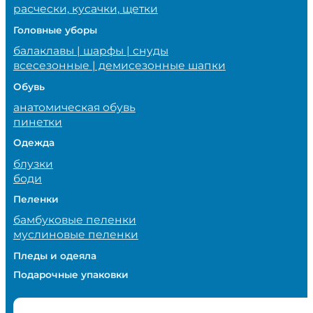
расчески, кусачки, щетки
Головные уборы
балаклавы | шарфы | снуды
всесезонные | демисезонные шапки
Обувь
анатомическая обувь
пинетки
Одежда
блузки
боди
Пеленки
бамбуковые пеленки
муслиновые пеленки
Пледы и одеяла
Подарочные упаковки