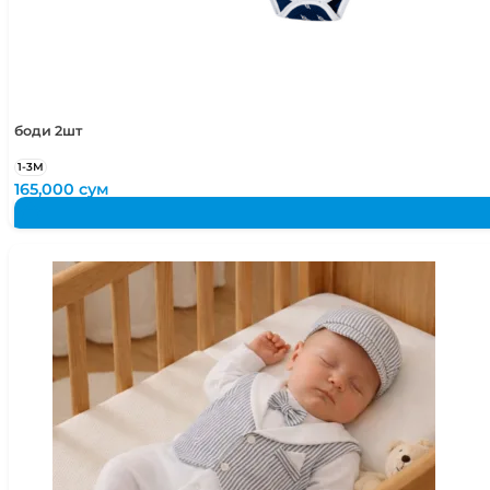
50-52
2-4 года
50-54
2-5 лет
боди 2шт
1-3М
165,000
сум