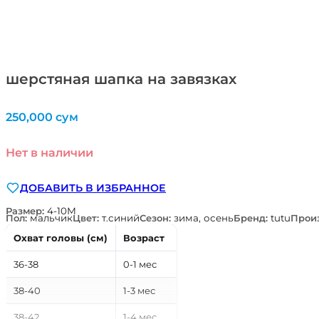
шерстяная шапка на завязках
250,000
сум
Нет в наличии
ДОБАВИТЬ В ИЗБРАННОЕ
Размер:
4-10М
Пол:
мальчик
Цвет:
т.синий
Сезон:
зима, осень
Бренд:
tutu
Прои
Охват головы (см)
Возраст
36-38
0-1 мес
38-40
1-3 мес
38-42
1-4 мес