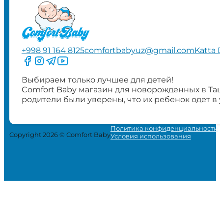
+998 91 164 8125
comfortbabyuz@gmail.com
Katta 
Следите за нами на Facebook
Следите за нами в Instagram
Следите за нами в Telegram
Следите за нами в YouTube
Выбираем только лучшее для детей!
Comfort Baby магазин для новорожденных в Та
родители были уверены, что их ребенок одет в
Политика конфиденциальности
Copyright 2026 © Comfort Baby
Условия использования