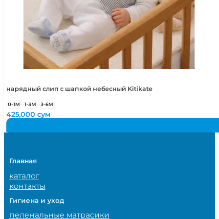
нарядный слип с шапкой небесный Kitikate
0-1М
1-3М
3-6М
425,000
сум
Главная
каталог
контакты
Гигиена и уход
пеленальные матрасики