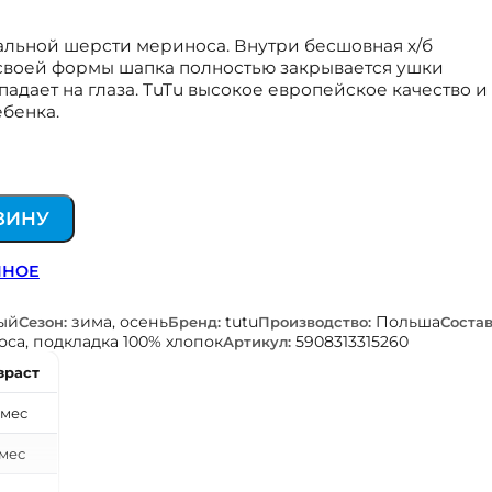
альной шерсти мериноса. Внутри бесшовная х/б
 своей формы шапка полностью закрывается ушки
падает на глаза. TuTu высокое европейское качество и
бенка.
ЗИНУ
ННОЕ
ый
зима, осень
tutu
Польша
Сезон:
Бренд:
Производство:
Состав
са, подкладка 100% хлопок
5908313315260
Артикул:
зраст
 мес
 мес