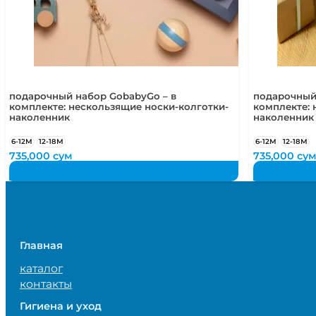
подарочный набор GobabyGo – в
подарочный
комплекте: нескользящие носки-колготки-
комплекте: 
наколенник
наколенник
6-12М
12-18М
6-12М
12-18М
735,000
сум
735,000
су
Главная
каталог
контакты
Гигиена и уход