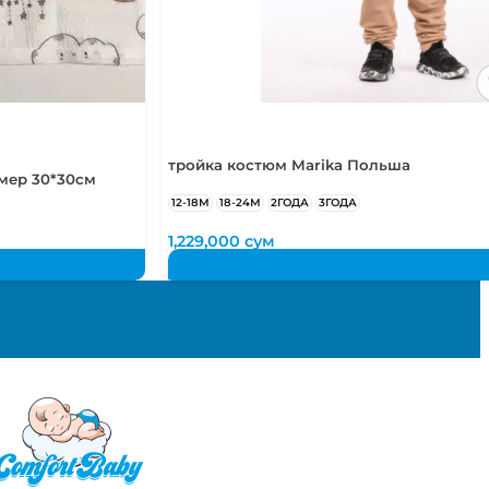
 года
 лет
тройка костюм Marika Польша
мер 30*30см
12-18М
18-24М
2ГОДА
3ГОДА
1,229,000
сум