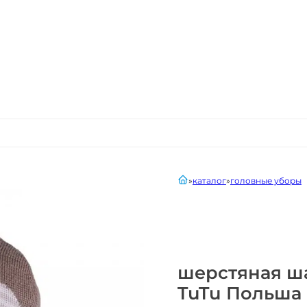
главная
каталог
головные уборы
шерстяная ша
TuTu Польша