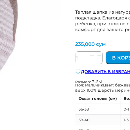
Теплая шапка из натур
подкладка. Благодаря
ребенка, при этом не с
комфорт для вашего ре
235,000
сум
Количество
В КОР
товара
шерстяная
ДОБАВИТЬ В ИЗБРА
шапка
на
3-6М
Размер:
мальчик
бежев
Пол:
Цвет:
завязках
верх 100% шерсть мерино
с
Охват головы (см)
Во
х/
б
36-38
0-1
подкладом
TuTu
38-40
1-3
Польша