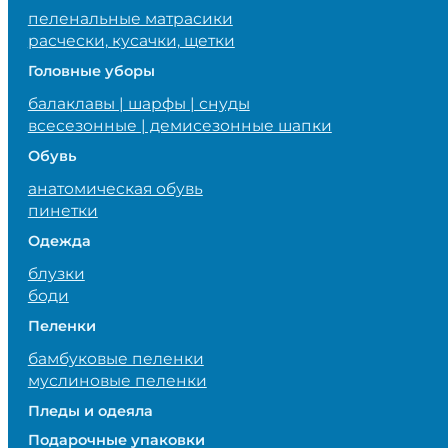
пеленальные матрасики
расчески, кусачки, щетки
Головные уборы
балаклавы | шарфы | снуды
всесезонные | демисезонные шапки
Обувь
анатомическая обувь
пинетки
Одежда
блузки
боди
Пеленки
бамбуковые пеленки
муслиновые пеленки
Пледы и одеяла
Подарочные упаковки