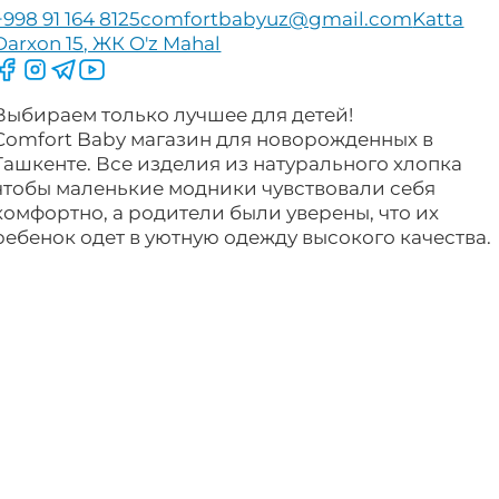
+998 91 164 8125
comfortbabyuz@gmail.com
Katta
Darxon 15, ЖК O'z Mahal
Следите за нами на Facebook
Следите за нами в Instagram
Следите за нами в Telegram
Следите за нами в YouTube
Выбираем только лучшее для детей!
Comfort Baby магазин для новорожденных в
Ташкенте. Все изделия из натурального хлопка
чтобы маленькие модники чувствовали себя
комфортно, а родители были уверены, что их
ребенок одет в уютную одежду высокого качества.