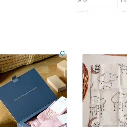
38-42
1-4
40-42
3-4
40-46
3-1
42-44
4-6
42-46
4-1
42-48
4-1
44-46
6-1
44-48
6-1
46-48
10-
46-50
10-
46-52
1-4
48-50
1,5
48-52
1,5