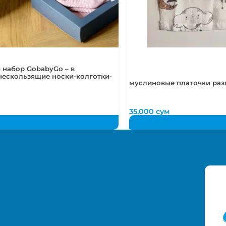
50-52
2-4
50-54
2-5
 набор GobabyGo – в
нескользящие носки-колготки-
муслиновые платочки раз
м
35,000
сум