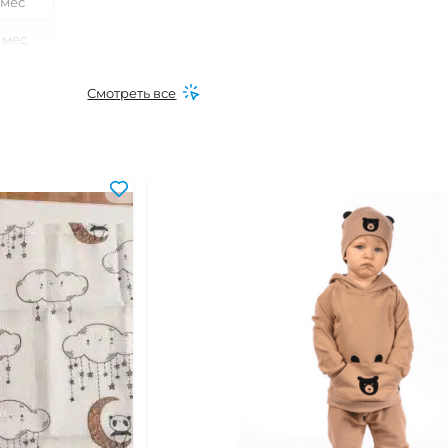
 мес
 мес
0 мес
Смотреть все
 мес
0 мес
6 мес
0 мес
6 мес
16 мес
24 мес
 года
-2 года
-4 года