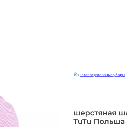
главная
каталог
головные уборы
шерстяная ша
TuTu Польша