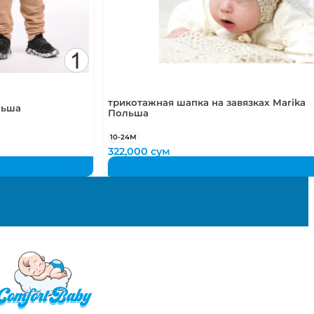
-4 года
 года
 лет
трикотажная шапка на завязках Marika
льша
Польша
10-24М
322,000
сум