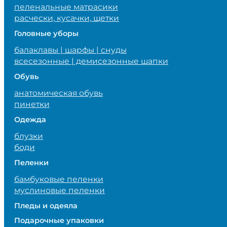
пеленальные матрасики
расчески, кусачки, щетки
Головные уборы
балаклавы | шарфы | снуды
всесезонные | демисезонные шапки
Обувь
анатомическая обувь
пинетки
Одежда
блузки
боди
Пеленки
бамбуковые пеленки
муслиновые пеленки
Пледы и одеяла
Подарочные упаковки