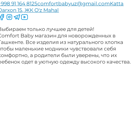
+998 91 164 8125
comfortbabyuz@gmail.com
Katta
Darxon 15, ЖК O'z Mahal
Следите за нами на Facebook
Следите за нами в Instagram
Следите за нами в Telegram
Следите за нами в YouTube
Выбираем только лучшее для детей!
Comfort Baby магазин для новорожденных в
Ташкенте. Все изделия из натурального хлопка
чтобы маленькие модники чувствовали себя
комфортно, а родители были уверены, что их
ребенок одет в уютную одежду высокого качества.