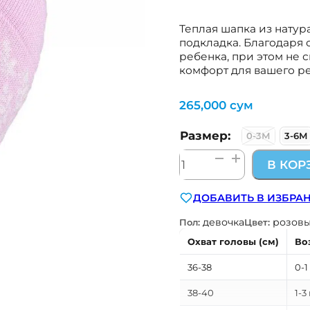
Теплая шапка из натур
подкладка. Благодаря
ребенка, при этом не с
комфорт для вашего ре
265,000
сум
Размер:
0-3М
3-6М
Количество
В КОР
товара
шерстяная
ДОБАВИТЬ В ИЗБРА
шапка
на
девочка
розов
Пол:
Цвет:
завязках
Охват головы (см)
Во
с
х/
36-38
0-1
б
38-40
1-3
подкладом
TuTu