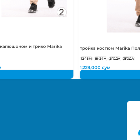
48-52
1,5
50-52
2-4
50-54
2-5
 капюшоном и трико Marika
тройка костюм Marika По
12-18М
18-24М
2ГОДА
3ГОДА
м
1,229,000
сум