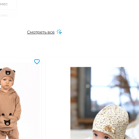
 мес
 мес
0 мес
Смотреть все
 мес
0 мес
6 мес
0 мес
6 мес
16 мес
24 мес
 года
-2 года