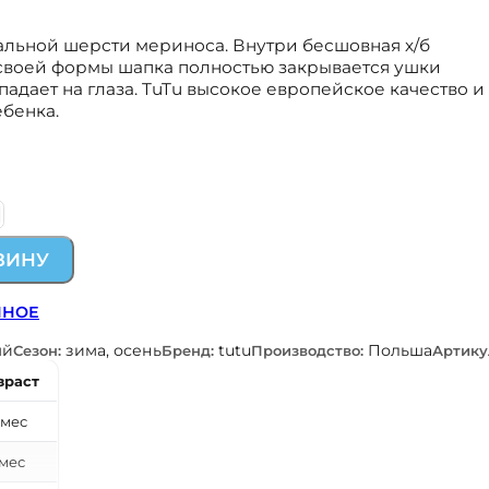
альной шерсти мериноса. Внутри бесшовная х/б
 своей формы шапка полностью закрывается ушки
падает на глаза. TuTu высокое европейское качество и
бенка.
ЗИНУ
ННОЕ
ый
зима, осень
tutu
Польша
Сезон:
Бренд:
Производство:
Артику
зраст
 мес
 мес