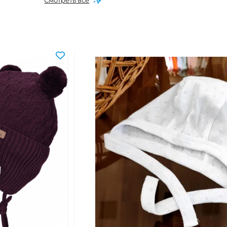
Смотреть все
 мес
0 мес
6 мес
0 мес
6 мес
16 мес
24 мес
 года
-2 года
-4 года
 года
 лет