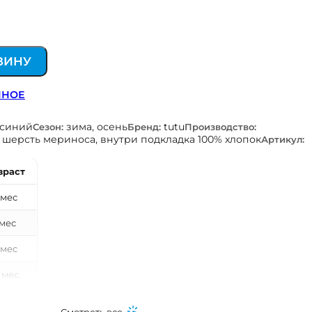
ЗИНУ
ННОЕ
-синий
зима, осень
tutu
Сезон:
Бренд:
Производство:
 шерсть мериноса, внутри подкладка 100% хлопок
Артикул:
зраст
 мес
 мес
 мес
 мес
0 мес