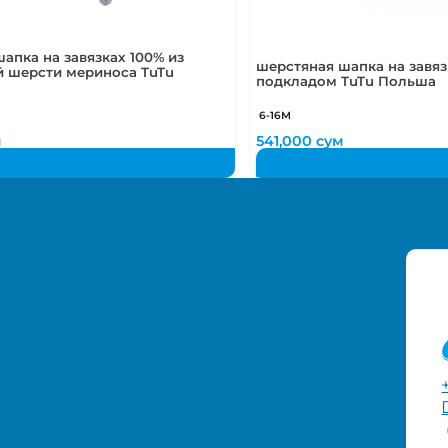
апка на завязках 100% из
шерстяная шапка на завязк
й шерсти мериноса TuTu
подкладом TuTu Польша
6-16М
м
541,000
сум