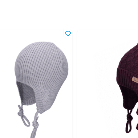
42-44
4-6
42-46
4-1
42-48
4-1
44-46
6-1
44-48
6-1
46-48
10-
46-50
10-
46-52
1-4
48-50
1,5
48-52
1,5
50-52
2-4
50-54
2-5