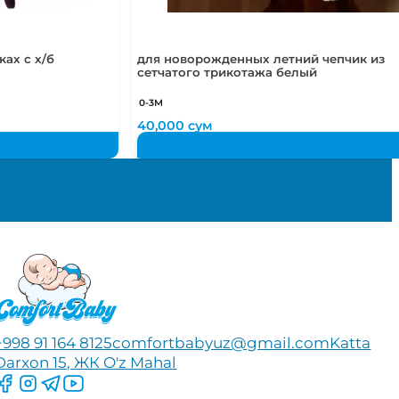
ах с х/б
для новорожденных летний чепчик из
сетчатого трикотажа белый
0-3М
40,000
сум
+998 91 164 8125
comfortbabyuz@gmail.com
Katta
Darxon 15, ЖК O'z Mahal
Следите за нами на Facebook
Следите за нами в Instagram
Следите за нами в Telegram
Следите за нами в YouTube