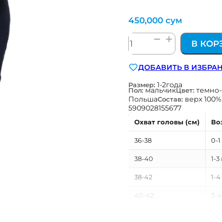
450,000
сум
Количество
В КОР
товара
шерстяная
ДОБАВИТЬ В ИЗБРА
шапка
на
1-2года
Размер:
мальчик
темно
Пол:
Цвет:
завязках
Польша
верх 100%
Состав:
с
5909028155677
х/
Охват головы (см)
Во
б
подкладом
36-38
0-1
темно-
синяя
38-40
1-3
TuTu
38-42
1-4
Польша
40-42
3-4
40-46
3-1