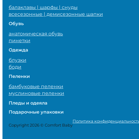
балаклавы | шарфы | снуды
всесезонные | демисезонные шапки
Обувь
анатомическая обувь
пинетки
Одежда
блузки
боди
Пеленки
бамбуковые пеленки
муслиновые пеленки
Пледы и одеяла
Подарочные упаковки
Политика конфиденциальност
Copyright 2026 © Comfort Baby