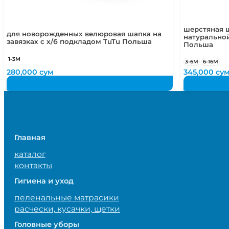
шерстяная ш
для новорожденных велюровая шапка на
натурально
завязках с х/б подкладом TuTu Польша
Польша
1-3М
3-6М
6-16М
280,000
сум
345,000
су
Главная
каталог
контакты
Гигиена и уход
пеленальные матрасики
расчески, кусачки, щетки
Головные уборы