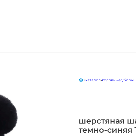
главная
каталог
головные уборы
шерстяная ша
темно-синяя