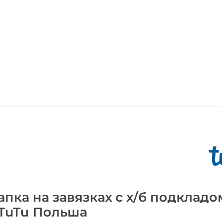
пка на завязках с х/б подкладо
 TuTu Польша