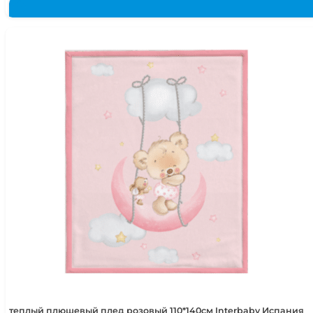
теплый плюшевый плед розовый 110*140см Interbaby Испания