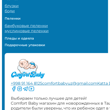
блузки
боди
Пеленки
бамбуковые пеленки
муслиновые пеленки
Пледы и одеяла
Подарочные упаковки
+998 91 164 8125
comfortbabyuz@gmail.com
Katta 
Следите за нами на Facebook
Следите за нами в Instagram
Следите за нами в Telegram
Следите за нами в YouTube
Выбираем только лучшее для детей!
Comfort Baby магазин для новорожденных в Та
родители были уверены, что их ребенок одет в