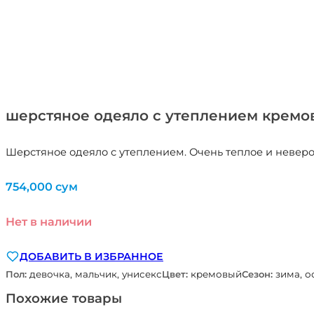
шерстяное одеяло с утеплением кремов
Шерстяное одеяло с утеплением. Очень теплое и невер
754,000
сум
Нет в наличии
ДОБАВИТЬ В ИЗБРАННОЕ
Пол:
девочка, мальчик, унисекс
Цвет:
кремовый
Сезон:
зима, о
Похожие товары