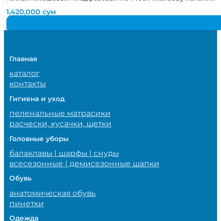
1,420,000
сум
Главная
каталог
контакты
Гигиена и уход
пеленальные матрасики
расчески, кусачки, щетки
Головные уборы
балаклавы | шарфы | снуды
всесезонные | демисезонные шапки
Обувь
анатомическая обувь
пинетки
Одежда