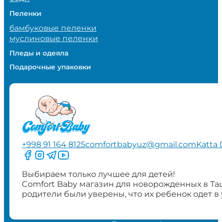
Пеленки
бамбуковые пеленки
муслиновые пеленки
Пледы и одеяла
Подарочные упаковки
+998 91 164 8125
comfortbabyuz@gmail.com
Katta 
Следите за нами на Facebook
Следите за нами в Instagram
Следите за нами в Telegram
Следите за нами в YouTube
Выбираем только лучшее для детей!
Comfort Baby магазин для новорожденных в Та
родители были уверены, что их ребенок одет в