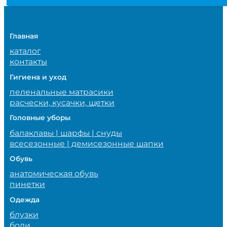
Главная
каталог
контакты
Гигиена и уход
пеленальные матрасики
расчески, кусачки, щетки
Головные уборы
балаклавы | шарфы | снуды
всесезонные | демисезонные шапки
Обувь
анатомическая обувь
пинетки
Одежда
блузки
боди