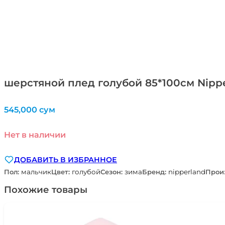
шерстяной плед голубой 85*100см Nipp
545,000
сум
Нет в наличии
ДОБАВИТЬ В ИЗБРАННОЕ
Пол:
мальчик
Цвет:
голубой
Сезон:
зима
Бренд:
nipperland
Прои
Похожие товары