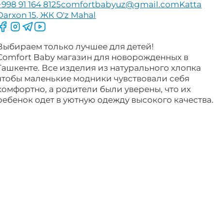
+998 91 164 8125
comfortbabyuz@gmail.com
Katta
Darxon 15, ЖК O'z Mahal
Следите за нами на Facebook
Следите за нами в Instagram
Следите за нами в Telegram
Следите за нами в YouTube
Выбираем только лучшее для детей!
Comfort Baby магазин для новорожденных в
Ташкенте. Все изделия из натурального хлопка
чтобы маленькие модники чувствовали себя
комфортно, а родители были уверены, что их
ребенок одет в уютную одежду высокого качества.