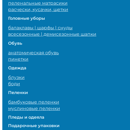
пеленальные матрасики
расчески, кусачки, щетки
Головные уборы
балаклавы | шарфы | снуды
всесезонные | демисезонные шапки
Обувь
анатомическая обувь
пинетки
Одежда
блузки
боди
Пеленки
бамбуковые пеленки
муслиновые пеленки
Пледы и одеяла
Подарочные упаковки