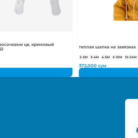
носочками цв. кремовый
теплая шапка на завязках
61
2-3М
3-4М
4-5М
5-10М
10-24М
372,000
сум