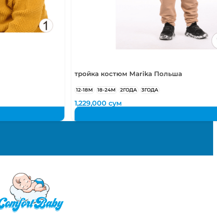
тройка костюм Marika Польша
12-18М
18-24М
2ГОДА
3ГОДА
1,229,000
сум