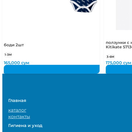
ползунки с 
боди 2шт
Kitikate S713
1-3М
3-6М
165,000
сум
175,000
сум
Главная
каталог
контакты
Гигиена и уход