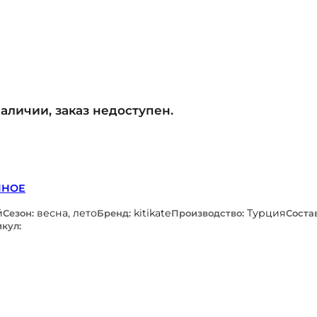
наличии, заказ недоступен.
ННОЕ
й
весна, лето
kitikate
Турция
Сезон:
Бренд:
Производство:
Состав
кул: