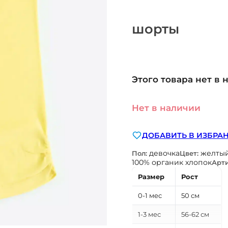
шорты
Этого товара нет в 
Нет в наличии
ДОБАВИТЬ В ИЗБРА
девочка
желты
Пол:
Цвет:
100% органик хлопок
Арти
Размер
Рост
0-1 мес
50 см
1-3 мес
56-62 см