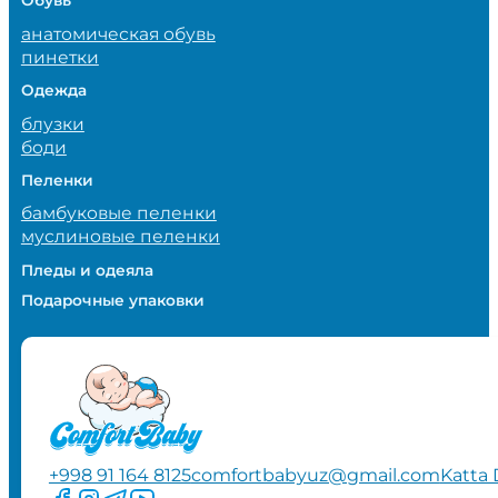
Обувь
анатомическая обувь
пинетки
Одежда
блузки
боди
Пеленки
бамбуковые пеленки
муслиновые пеленки
Пледы и одеяла
Подарочные упаковки
+998 91 164 8125
comfortbabyuz@gmail.com
Katta 
Следите за нами на Facebook
Следите за нами в Instagram
Следите за нами в Telegram
Следите за нами в YouTube