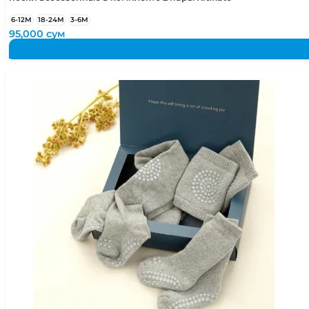
6-12М
18-24М
3-6М
95,000
сум