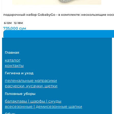
подарочный набор GobabyGo – в комплекте: нескользящие но
6-12М
12-18М
735,000
сум
Главная
каталог
контакты
Гигиена и уход
пеленальные матрасики
расчески, кусачки, щетки
Головные уборы
балаклавы | шарфы | снуды
всесезонные | демисезонные шапки