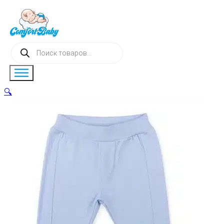
Поиск
товаров
🔍