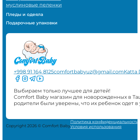
муслиновые пеленки
Пледы и одеяла
Подарочные упаковки
+998 91 164 8125
comfortbabyuz@gmail.com
Katta 
Следите за нами на Facebook
Следите за нами в Instagram
Следите за нами в Telegram
Следите за нами в YouTube
Выбираем только лучшее для детей!
Comfort Baby магазин для новорожденных в Та
родители были уверены, что их ребенок одет в
Политика конфиденциальности
Copyright 2026 © Comfort Baby
Условия использования