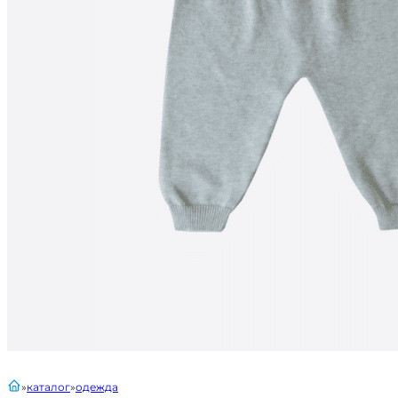
главная
каталог
одежда