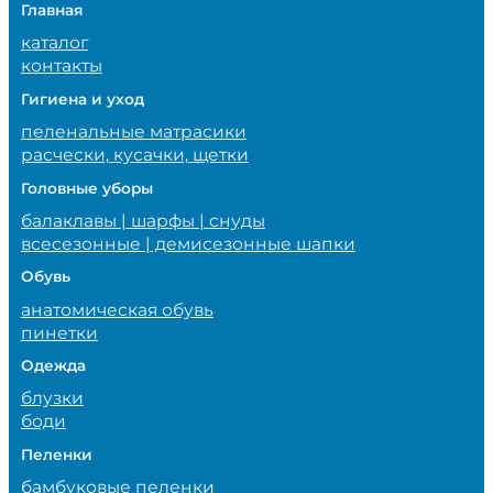
Главная
каталог
контакты
Гигиена и уход
пеленальные матрасики
расчески, кусачки, щетки
Головные уборы
балаклавы | шарфы | снуды
всесезонные | демисезонные шапки
Обувь
анатомическая обувь
пинетки
Одежда
блузки
боди
Пеленки
бамбуковые пеленки