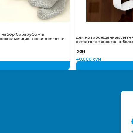
 набор GobabyGo – в
для новорожденных летни
нескользящие носки-колготки-
сетчатого трикотажа бел
0-3М
м
40,000
сум