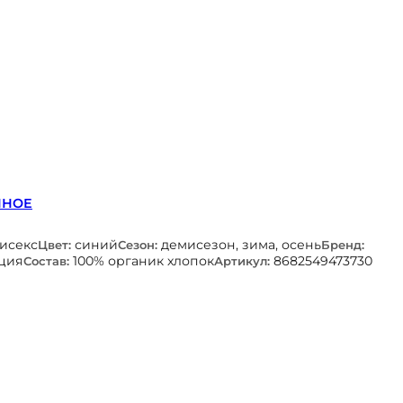
ННОЕ
нисекс
синий
демисезон, зима, осень
Цвет:
Сезон:
Бренд:
ция
100% органик хлопок
8682549473730
Состав:
Артикул: