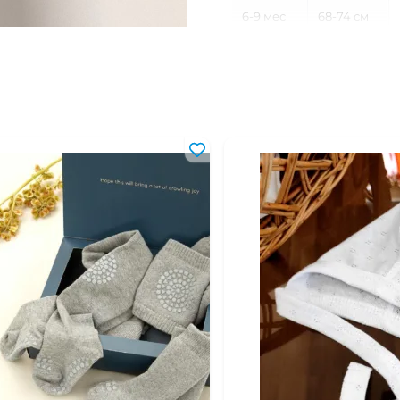
6-9 мес
68-74 см
9-12 мес
74-80 см
12-18 мес
80-86 см
18-24 мес
86-92 см
2-3 года
92-98 см
3-4 года
98-104 см
4-5 лет
104-110 см
5-6 лет
110-116 см