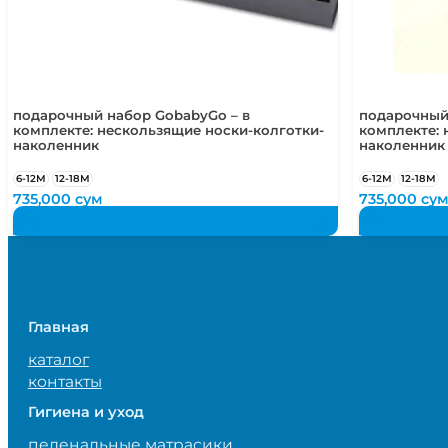
подарочный набор GobabyGo – в
подарочный
комплекте: нескользящие носки-колготки-
комплекте: 
наколенник
наколенник
6-12М
12-18М
6-12М
12-18М
735,000
сум
735,000
су
Главная
каталог
контакты
Гигиена и уход
пеленальные матрасики