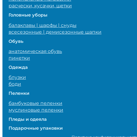
расчески, кусачки, щетки
Головные уборы
балаклавы | шарфы | снуды
всесезонные | демисезонные шапки
Обувь
анатомическая обувь
пинетки
Одежда
блузки
боди
Пеленки
бамбуковые пеленки
муслиновые пеленки
Пледы и одеяла
Подарочные упаковки
Политика конфиденциальност