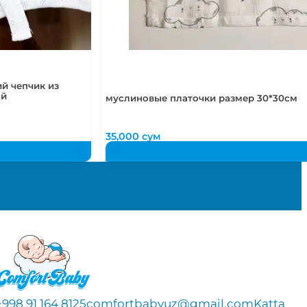
й чепчик из
ый
муслиновые платочки размер 30*30см
35,000
сум
+998 91 164 8125
comfortbabyuz@gmail.com
Katta