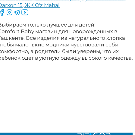
Darxon 15, ЖК O'z Mahal
Следите за нами на Facebook
Следите за нами в Instagram
Следите за нами в Telegram
Следите за нами в YouTube
Выбираем только лучшее для детей!
Comfort Baby магазин для новорожденных в
Ташкенте. Все изделия из натурального хлопка
чтобы маленькие модники чувствовали себя
комфортно, а родители были уверены, что их
ребенок одет в уютную одежду высокого качества.