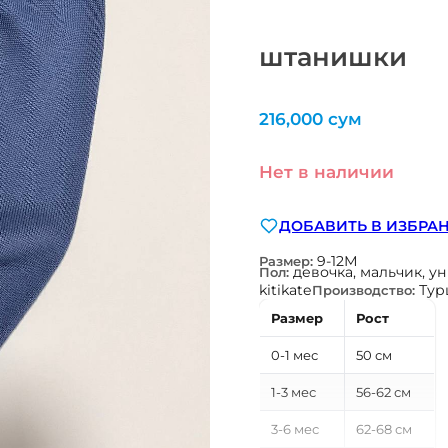
штанишки
216,000
сум
Нет в наличии
ДОБАВИТЬ В ИЗБРА
9-12М
Размер:
девочка, мальчик, у
Пол:
kitikate
Тур
Производство:
Размер
Рост
0-1 мес
50 см
1-3 мес
56-62 см
3-6 мес
62-68 см