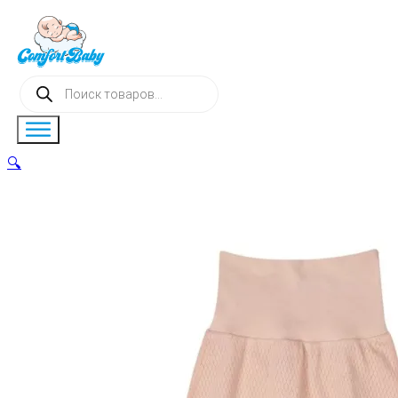
Поиск
товаров
🔍