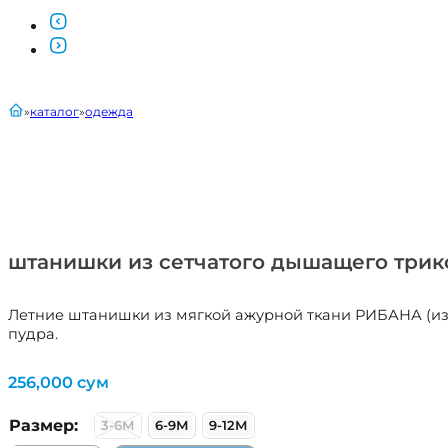
главная
каталог
одежда
штанишки из сетчатого дышащего трико
Летние штанишки из мягкой ажурной ткани РИБАНА (из с
пудра.
256,000
сум
Размер:
3-6М
6-9М
9-12М