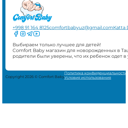
+998 91 164 8125
comfortbabyuz@gmail.com
Katta 
Следите за нами на Facebook
Следите за нами в Instagram
Следите за нами в Telegram
Следите за нами в YouTube
Выбираем только лучшее для детей!
Comfort Baby магазин для новорожденных в Та
родители были уверены, что их ребенок одет в
Политика конфиденциальности
Copyright 2026 © Comfort Baby
Условия использования