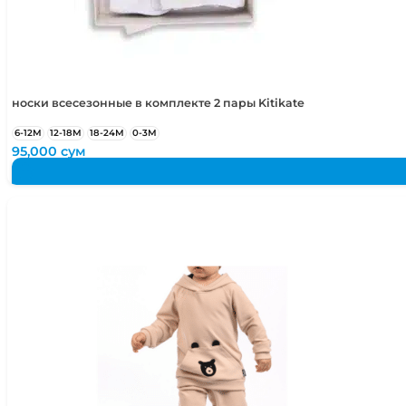
носки всесезонные в комплекте 2 пары Kitikate
6-12М
12-18М
18-24М
0-3М
95,000
сум