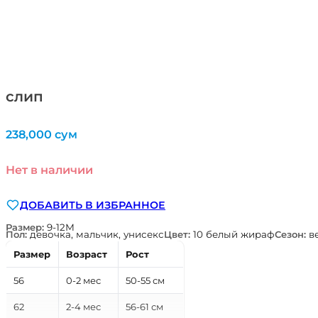
слип
238,000
сум
Нет в наличии
ДОБАВИТЬ В ИЗБРАННОЕ
Размер:
9-12М
Пол:
девочка, мальчик, унисекс
Цвет:
10 белый жираф
Сезон:
в
Размер
Возраст
Рост
56
0-2 мес
50-55 см
62
2-4 мес
56-61 см