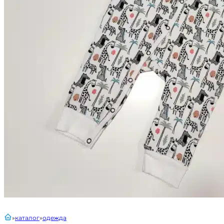
главная
каталог
одежда