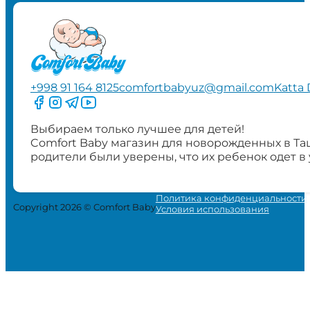
+998 91 164 8125
comfortbabyuz@gmail.com
Katta 
Следите за нами на Facebook
Следите за нами в Instagram
Следите за нами в Telegram
Следите за нами в YouTube
Выбираем только лучшее для детей!
Comfort Baby магазин для новорожденных в Та
родители были уверены, что их ребенок одет в
Политика конфиденциальности
Copyright 2026 © Comfort Baby
Условия использования