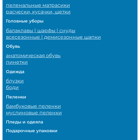
пеленальные матрасики
расчески, кусачки, щетки
Головные уборы
балаклавы | шарфы | снуды
всесезонные | демисезонные шапки
Обувь
анатомическая обувь
пинетки
Одежда
блузки
боди
Пеленки
бамбуковые пеленки
муслиновые пеленки
Пледы и одеяла
Подарочные упаковки