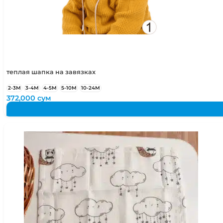
теплая шапка на завязках
2-3М
3-4М
4-5М
5-10М
10-24М
372,000
сум