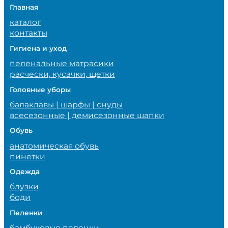
Главная
каталог
контакты
Гигиена и уход
пеленальные матрасики
расчески, кусачки, щетки
Головные уборы
балаклавы | шарфы | снуды
всесезонные | демисезонные шапки
Обувь
анатомическая обувь
пинетки
Одежда
блузки
боди
Пеленки
бамбуковые пеленки