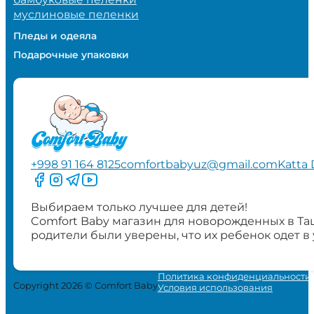
муслиновые пеленки
Пледы и одеяла
Подарочные упаковки
+998 91 164 8125
comfortbabyuz@gmail.com
Katta 
Следите за нами на Facebook
Следите за нами в Instagram
Следите за нами в Telegram
Следите за нами в YouTube
Выбираем только лучшее для детей!
Comfort Baby магазин для новорожденных в Та
родители были уверены, что их ребенок одет в
Политика конфиденциальности
Copyright 2026 © Comfort Baby
Условия использования