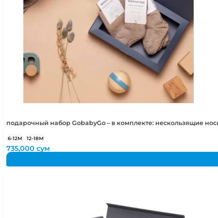
подарочный набор GobabyGo – в комплекте: нескользящие но
6-12М
12-18М
735,000
сум