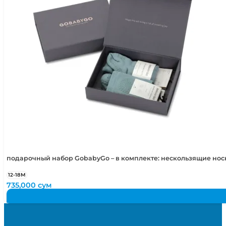
подарочный набор GobabyGo – в комплекте: нескользящие но
12-18М
735,000
сум