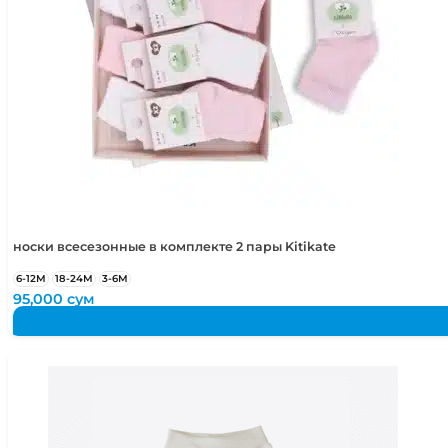
носки всесезонные в комплекте 2 пары Kitikate
6-12М
18-24М
3-6М
95,000
сум