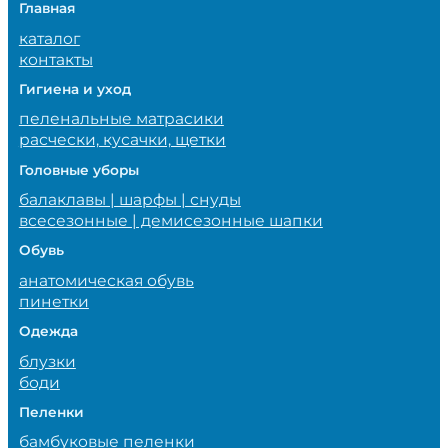
Главная
каталог
контакты
Гигиена и уход
пеленальные матрасики
расчески, кусачки, щетки
Головные уборы
балаклавы | шарфы | снуды
всесезонные | демисезонные шапки
Обувь
анатомическая обувь
пинетки
Одежда
блузки
боди
Пеленки
бамбуковые пеленки