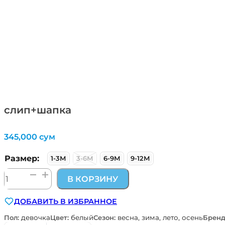
слип+шапка
345,000
сум
Размер:
1-3М
3-6М
6-9М
9-12М
Количество
В КОРЗИНУ
товара
слип+шапка
ДОБАВИТЬ В ИЗБРАННОЕ
Пол:
девочка
Цвет:
белый
Сезон:
весна, зима, лето, осень
Бренд