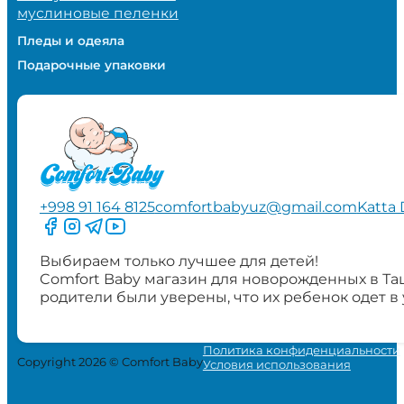
муслиновые пеленки
Пледы и одеяла
Подарочные упаковки
+998 91 164 8125
comfortbabyuz@gmail.com
Katta 
Следите за нами на Facebook
Следите за нами в Instagram
Следите за нами в Telegram
Следите за нами в YouTube
Выбираем только лучшее для детей!
Comfort Baby магазин для новорожденных в Та
родители были уверены, что их ребенок одет в
Политика конфиденциальности
Copyright 2026 © Comfort Baby
Условия использования