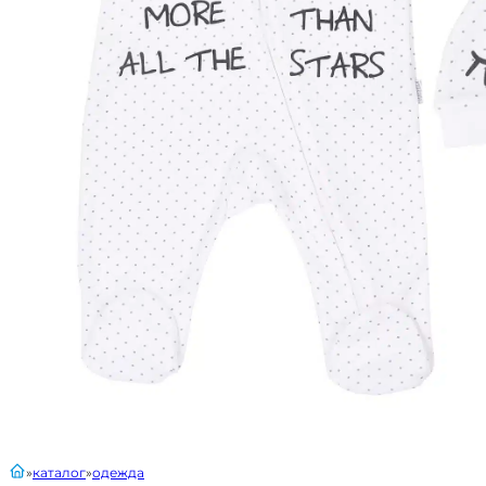
главная
каталог
одежда