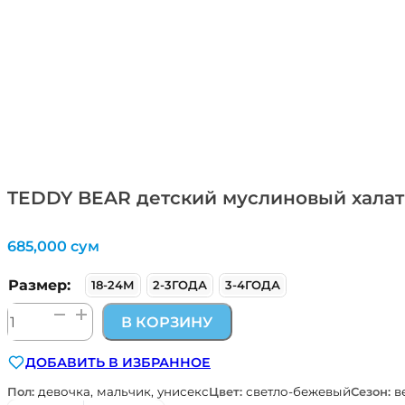
TEDDY BEAR детский муслиновый халат и
685,000
сум
Размер:
18-24М
2-3ГОДА
3-4ГОДА
Количество
В КОРЗИНУ
товара
TEDDY
ДОБАВИТЬ В ИЗБРАННОЕ
BEAR
детский
Пол:
девочка, мальчик, унисекс
Цвет:
светло-бежевый
Сезон:
в
муслиновый