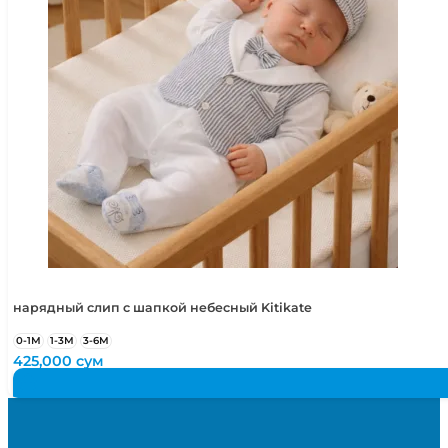
нарядный слип с шапкой небесный Kitikate
0-1М
1-3М
3-6М
425,000
сум