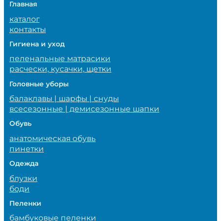
Главная
каталог
контакты
Гигиена и уход
пеленальные матрасики
расчески, кусачки, щетки
Головные уборы
балаклавы | шарфы | снуды
всесезонные | демисезонные шапки
Обувь
анатомическая обувь
пинетки
Одежда
блузки
боди
Пеленки
бамбуковые пеленки