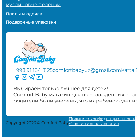
муслиновые пеленки
Пледы и одеяла
Подарочные упаковки
+998 91 164 8125
comfortbabyuz@gmail.com
Katta 
Следите за нами на Facebook
Следите за нами в Instagram
Следите за нами в Telegram
Следите за нами в YouTube
Выбираем только лучшее для детей!
Comfort Baby магазин для новорожденных в Та
родители были уверены, что их ребенок одет в
Политика конфиденциальности
Copyright 2026 © Comfort Baby
Условия использования