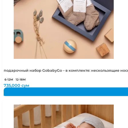
подарочный набор GobabyGo – в комплекте: нескользящие но
6-12М
12-18М
735,000
сум