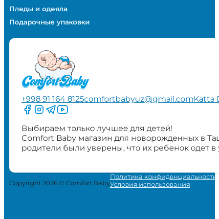
Пледы и одеяла
Подарочные упаковки
+998 91 164 8125
comfortbabyuz@gmail.com
Katta 
Следите за нами на Facebook
Следите за нами в Instagram
Следите за нами в Telegram
Следите за нами в YouTube
Выбираем только лучшее для детей!
Comfort Baby магазин для новорожденных в Та
родители были уверены, что их ребенок одет в
Политика конфиденциальности
Copyright 2026 © Comfort Baby
Условия использования