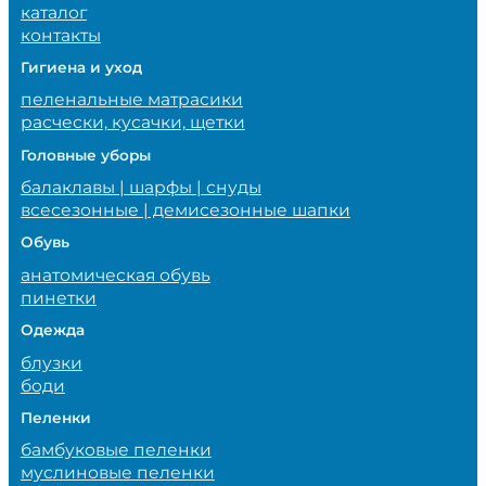
каталог
контакты
Гигиена и уход
пеленальные матрасики
расчески, кусачки, щетки
Головные уборы
балаклавы | шарфы | снуды
всесезонные | демисезонные шапки
Обувь
анатомическая обувь
пинетки
Одежда
блузки
боди
Пеленки
бамбуковые пеленки
муслиновые пеленки