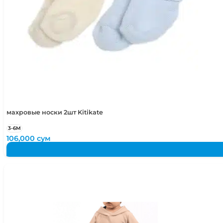
махровые носки 2шт Kitikate
3-6М
106,000
сум