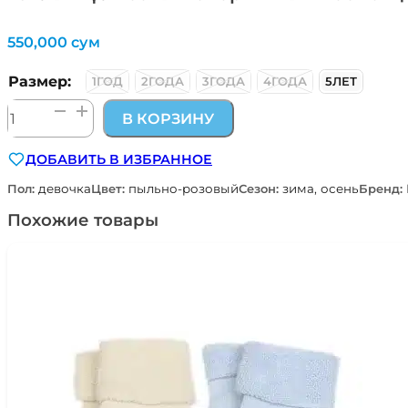
550,000
сум
Размер:
1ГОД
2ГОДА
3ГОДА
4ГОДА
5ЛЕТ
Количество
В КОРЗИНУ
товара
теплый
ДОБАВИТЬ В ИЗБРАННОЕ
флисовый
спортивный
Пол:
девочка
Цвет:
пыльно-розовый
Сезон:
зима, осень
Бренд:
костюм
для
Похожие товары
малышей
пыльно-
розовый